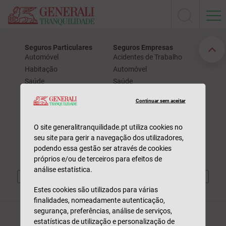
Seguros Particulares
Seguros Empresas
Automóvel
Acidentes de Trabalho
Habitação
Automóvel
Saúde
Saúde
Vida
Responsabilidade Civil
Continuar sem aceitar
211 520 310
Sinistros
Participar Sinistro
Dias úteis | 09h às 19h
O site generalitranquilidade.pt utiliza cookies no
Consultar Estado
Custo de chamada para a rede fixa nacional
seu site para gerir a navegação dos utilizadores,
podendo essa gestão ser através de cookies
próprios e/ou de terceiros para efeitos de
análise estatística.
Estes cookies são utilizados para várias
finalidades, nomeadamente autenticação,
segurança, preferências, análise de serviços,
estatísticas de utilização e personalização de