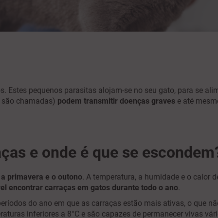
os. Estes pequenos parasitas alojam-se no seu gato, para se al
m são chamadas)
podem transmitir doenças graves
e até mesmo
s.
raças e onde é que se escondem
 a primavera e o outono
. A temperatura, a humidade e o calor 
vel encontrar carraças em gatos durante todo o ano
.
 períodos do ano em que as carraças estão mais ativas, o que nã
turas inferiores a 8°C e são capazes de permanecer vivas vár