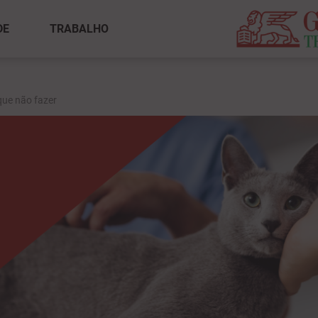
DE
TRABALHO
que não fazer