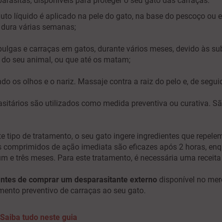
arasitas, disponíveis para proteger o seu gato das carraças:
uto líquido é aplicado na pele do gato, na base do pescoço ou 
 dura várias semanas;
pulgas e carraças em gatos, durante vários meses, devido às su
do seu animal, ou que até os matam;
ndo os olhos e o nariz. Massaje contra a raiz do pelo e, de seg
asitários são utilizados como medida preventiva ou curativa. S
e tipo de tratamento, o seu gato ingere ingredientes que repel
 comprimidos de ação imediata são eficazes após 2 horas, enqu
um e três meses. Para este tratamento, é necessária uma receita
 antes de comprar um desparasitante externo
disponível no me
amento preventivo de carraças ao seu gato.
Saiba tudo neste guia