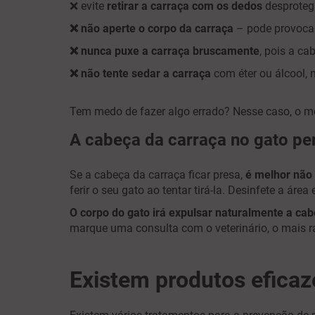
❌ evite
retirar a carraça com os dedos
desproteg
❌ não aperte o corpo da carraça
– pode provocar
❌ nunca puxe a carraça bruscamente
, pois a ca
❌ não tente sedar a carraça
com éter ou álcool,
Tem medo de fazer algo errado? Nesse caso, o melh
A cabeça da carraça no gato pe
Se a cabeça da carraça ficar presa,
é melhor não t
ferir o seu gato ao tentar tirá-la. Desinfete a área 
O corpo do gato irá expulsar naturalmente a ca
marque uma consulta com o veterinário, o mais 
Existem produtos eficaz