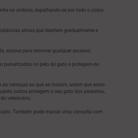
entre os ombros, espalhando-se por todo o corpo.
bstâncias ativas que libertam gradualmente e
uida, escove para remover qualquer excesso;
ão pulverizados no pelo do gato e protegem-no
em as carraças ou que as matam, assim que estas
anto outros protegem o seu gato dos parasitas,
 do veterinário.
rcado. Também pode marcar uma consulta com