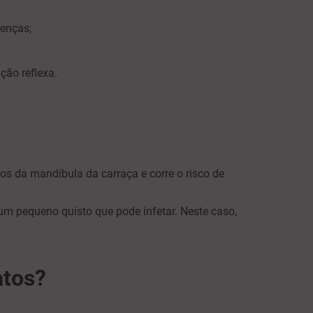
oenças;
ação reflexa.
s da mandíbula da carraça e corre o risco de
 um pequeno quisto que pode infetar. Neste caso,
atos?