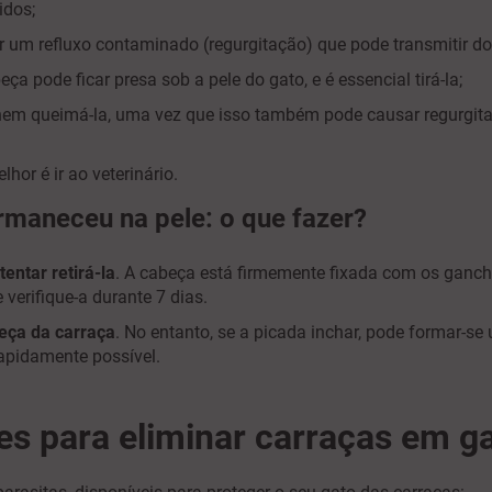
idos;
 um refluxo contaminado (regurgitação) que pode transmitir d
beça pode ficar presa sob a pele do gato, e é essencial tirá-la;
 nem queimá-la, uma vez que isso também pode causar regurgit
or é ir ao veterinário.
rmaneceu na pele: o que fazer?
entar retirá-la
. A cabeça está firmemente fixada com os gancho
e verifique-a durante 7 dias.
beça da carraça
. No entanto, se a picada inchar, pode formar-se
rapidamente possível.
es para eliminar carraças em g