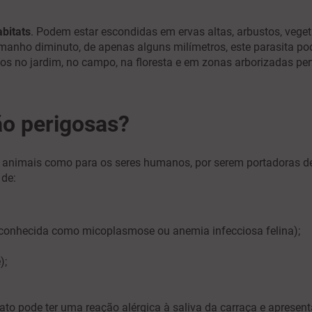
bitats
. Podem estar escondidas em ervas altas, arbustos, veget
manho diminuto, de apenas alguns milímetros, este parasita pod
os no jardim, no campo, na floresta e em zonas arborizadas per
ão perigosas?
 animais como para os seres humanos, por serem portadoras de
 de:
conhecida como micoplasmose ou anemia infecciosa felina);
);
ato pode ter uma reação alérgica à saliva da carraça e apresent