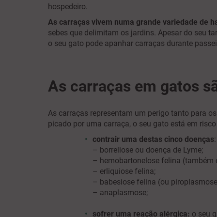
hospedeiro.
As carraças vivem numa grande variedade de ha
sebes que delimitam os jardins. Apesar do seu ta
o seu gato pode apanhar carraças durante passei
As carraças em gatos s
As carraças representam um perigo tanto para os
picado por uma carraça, o seu gato está em risco
contrair uma destas cinco doenças
:
– borreliose ou doença de Lyme;
– hemobartonelose felina (também 
– erliquiose felina;
– babesiose felina (ou piroplasmose
– anaplasmose;
sofrer uma reação alérgica:
o seu g