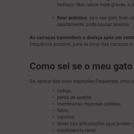
inchaço. Nos casos mais graves, o s
ficar anémico:
se o seu gato tiver v
rapidamente, pode causar anemia.
As carraças transmitem a doença após um conta
frequência possível, para se livrar das carraças 
Como sei se o meu gato
Se, apesar das suas inspeções frequentes, uma c
fadiga;
perda de apetite;
membranas mucosas pálidas;
febre;
vómitos;
dores nas articulações (que podem m
insuficiência renal;