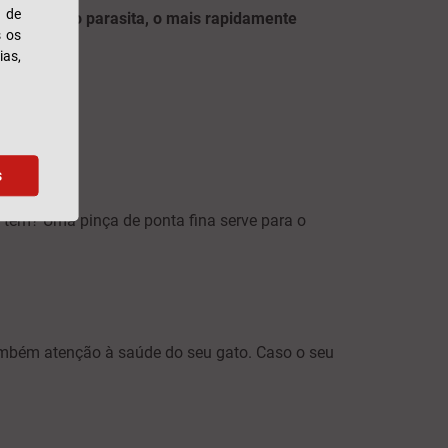
s de
l eliminar o parasita, o mais rapidamente
s os
ias,
s
 tem? Uma pinça de ponta fina serve para o
também atenção à saúde do seu gato. Caso o seu