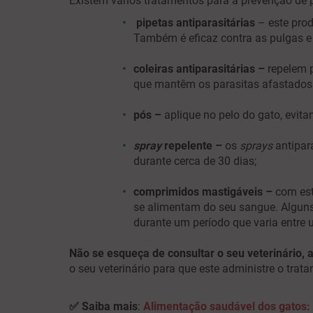
Existem vários tratamentos para a prevenção de p
pipetas antiparasitárias
–
este prod
Também é eficaz contra as pulgas e
coleiras antiparasitárias
–
repelem 
que mantêm os parasitas afastados 
pós
–
aplique no pelo do gato, evita
spray
repelente
–
os
sprays
antipar
durante cerca de 30 dias;
comprimidos mastigáveis
–
com est
se alimentam do seu sangue. Alguns
durante um período que varia entre 
Não se esqueça de consultar o seu veterinário,
o seu veterinário para que este administre o trat
✅ Saiba mais
:
Alimentação saudável dos gatos: 