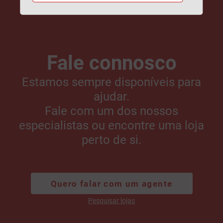
Fale connosco
Estamos sempre disponíveis para
ajudar.
Fale com um dos nossos
especialistas ou encontre uma loja
perto de si.
Quero falar com um agente
Pesquisar lojas