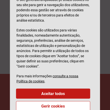
seu site para gerir a navegação dos utilizadores,
podendo essa gestão ser através de cookies
Ande em segurança e desfrute do passeio
próprios e/ou de terceiros para efeitos de
análise estatística.
Simular
Estes cookies são utilizados para várias
finalidades, nomeadamente autenticação,
segurança, preferências, análise de serviços,
estatísticas de utilização e personalização de
anúncios. Para permitir a utilização de todos os
tipos de cookies clique em “Aceitar todos”, se
quiser definir as suas preferências, clique em
“Gerir cookies”.
Para mais informações
consulte a nossa
Política de cookies
.
Aceitar todos
Gerir cookies