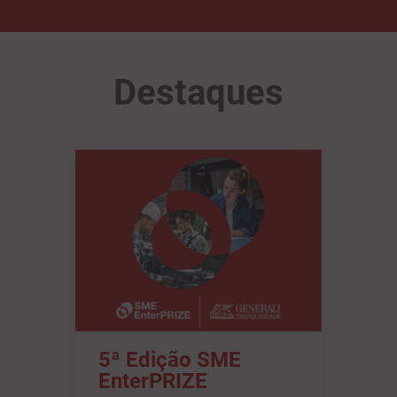
Destaques
5ª Edição SME
EnterPRIZE
Prémio Europeu de
Sustentabilidade para PME