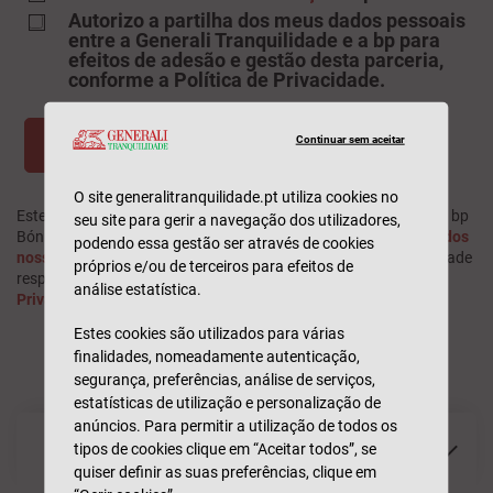
Autorizo a partilha dos meus dados pessoais
entre a Generali Tranquilidade e a bp para
efeitos de adesão e gestão desta parceria,
conforme a Política de Privacidade.
Continuar sem aceitar
O site generalitranquilidade.pt utiliza cookies no
Este formulário de contacto é exclusivo para o pedido de cartão bp
seu site para gerir a navegação dos utilizadores,
Bónus. Para outros assuntos, por favor,
contacte-nos através dos
podendo essa gestão ser através de cookies
nossos canais de atendimento habituais
. A Generali Tranquilidade
próprios e/ou de terceiros para efeitos de
respeita a sua privacidade, consulte a nossa
Política de
análise estatística.
Privacidade
.
Estes cookies são utilizados para várias
finalidades, nomeadamente autenticação,
segurança, preferências, análise de serviços,
Esclareça as suas dúvidas
estatísticas de utilização e personalização de
anúncios. Para permitir a utilização de todos os
tipos de cookies clique em “Aceitar todos”, se
Quem pode beneficiar desta oferta?
quiser definir as suas preferências, clique em