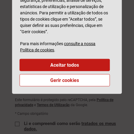
segurança, preferências, análise de serviços,
estatísticas de utilização e personalização de
anúncios. Para permitir a utilização de todos os
Código Postal*
tipos de cookies clique em “Aceitar todos”, se
quiser definir as suas preferências, clique em
“Gerir cookies”.
Seguro*
Para mais informações
consulte a nossa
Política de cookies
.
Aceitar todos
Observações
Gerir cookies
Este formulário é protegido pelo reCAPTCHA, pela
Política de
privacidade
e
Termos de Utilização
da Google.
* Campo obrigatório
Li e compreendi como serão
tratados os meus
dados.