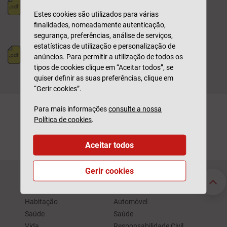
CÓDIGO ÉTICO PARA
Estes cookies são utilizados para várias
FORNECEDORES
finalidades, nomeadamente autenticação,
Versão PT
segurança, preferências, análise de serviços,
estatísticas de utilização e personalização de
ETHICAL CODE FOR
anúncios. Para permitir a utilização de todos os
SUPPLIERS
tipos de cookies clique em “Aceitar todos”, se
EN Version
quiser definir as suas preferências, clique em
“Gerir cookies”.
Para mais informações
consulte a nossa
Política de cookies
.
Aceitar todos
Gerir cookies
Seguros Particulares
Seguros Empresas
Automóvel
Acidentes de Trabalho
Habitação
Automóvel
Saúde
Saúde
Vida
Responsabilidade Civil