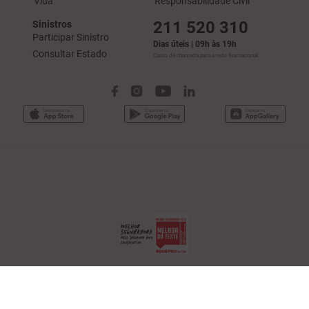
Vida
Responsabilidade Civil
211 520 310
Sinistros
Participar Sinistro
Dias úteis | 09h às 19h
Consultar Estado
Custo de chamada para a rede fixa nacional
Generali Tranquilidade é uma marca da
Generali Seguros, S.A.