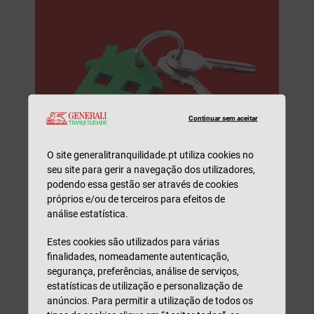
Continuar sem aceitar
O site generalitranquilidade.pt utiliza cookies no
seu site para gerir a navegação dos utilizadores,
Arrendamento Acessível
podendo essa gestão ser através de cookies
próprios e/ou de terceiros para efeitos de
Peça uma simulação e seja contactado(a) por um
análise estatística.
profissional. Sem compromisso.
Nome*
Estes cookies são utilizados para várias
finalidades, nomeadamente autenticação,
segurança, preferências, análise de serviços,
N.º Telefone*
estatísticas de utilização e personalização de
anúncios. Para permitir a utilização de todos os