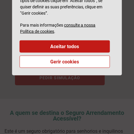
tipos de cookies clique em “Aceitar todos”, se
quiser definir as suas preferências, clique em
Email
“Gerir cookies”.
Para mais informações
consulte a nossa
Este formulário é protegido pelo reCAPTCHA, pela
Política de
Política de cookies
.
privacidade
e
Termos de Utilização
da Google.
* Campo obrigatório
Aceitar todos
Li e compreendi como serão
tratados os meus
dados.
Gerir cookies
PEDIR SIMULAÇÃO
A quem se destina o Seguro Arrendamento
Acessível?
Este é um seguro obrigatório para senhorios e inquilinos