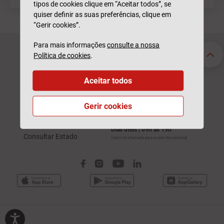
tipos de cookies clique em “Aceitar todos”, se
quiser definir as suas preferências, clique em
“Gerir cookies”.
Para mais informações
consulte a nossa
Seguros Particulares
Seguros Empresas
Política de cookies
.
Automóvel
Acidentes de Trabalho
Habitação
Automóvel
Aceitar todos
Saúde
Saúde
Vida
Responsabilidade Civil
Gerir cookies
211 520 310
Sinistros
Participar Sinistro
Dias úteis | 09h às 19h
Consultar Estado
Custo de chamada para a rede fixa nacional