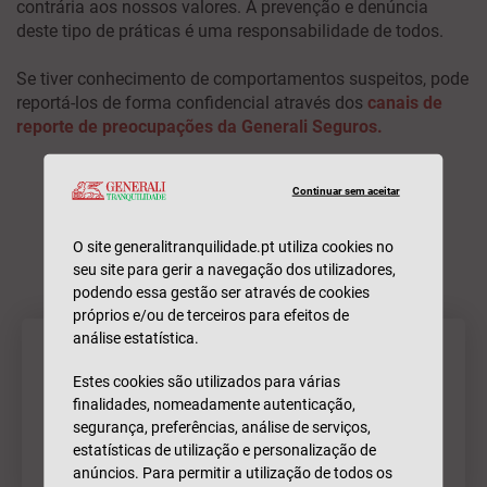
contrária aos nossos valores. A prevenção e denúncia
deste tipo de práticas é uma responsabilidade de todos.
Se tiver conhecimento de comportamentos suspeitos, pode
reportá-los de forma confidencial através dos
canais de
reporte de preocupações da Generali Seguros.
Continuar sem aceitar
Documentos
O site generalitranquilidade.pt utiliza cookies no
seu site para gerir a navegação dos utilizadores,
podendo essa gestão ser através de cookies
próprios e/ou de terceiros para efeitos de
análise estatística.
Relatório de Avaliação Anual Relativo à
Descarregar
execução do PPR (2025)
Estes cookies são utilizados para várias
finalidades, nomeadamente autenticação,
Relatório de Avaliação Intercalar (2025)
Descarregar
segurança, preferências, análise de serviços,
Programa de Compliance para Prevenção
Descarregar
estatísticas de utilização e personalização de
da Corrupção
anúncios. Para permitir a utilização de todos os