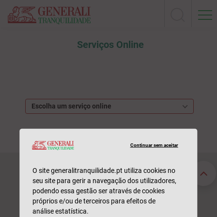
Serviços Online
Escolha um serviço online
Continuar sem aceitar
O site generalitranquilidade.pt utiliza cookies no
Seguros Particulares
Seguros Empresas
seu site para gerir a navegação dos utilizadores,
Automóvel
Acidentes de Trabalho
podendo essa gestão ser através de cookies
Habitação
Automóvel
próprios e/ou de terceiros para efeitos de
Saúde
Saúde
análise estatística.
Vida
Responsabilidade Civil