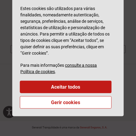
Estes cookies são utilizados para várias
211 520 310
Sinistros
finalidades, nomeadamente autenticação,
Participar Sinistro
Dias úteis | 09h às 19h
segurança, preferências, análise de serviços,
Consultar Estado
Custo de chamada para a rede fixa nacional
estatísticas de utilização e personalização de
anúncios. Para permitir a utilização de todos os
tipos de cookies clique em “Aceitar todos”, se
quiser definir as suas preferências, clique em
“Gerir cookies”.
Para mais informações
consulte a nossa
Política de cookies
.
Aceitar todos
Gerir cookies
Generali Tranquilidade é uma marca da
Generali Seguros, S.A.