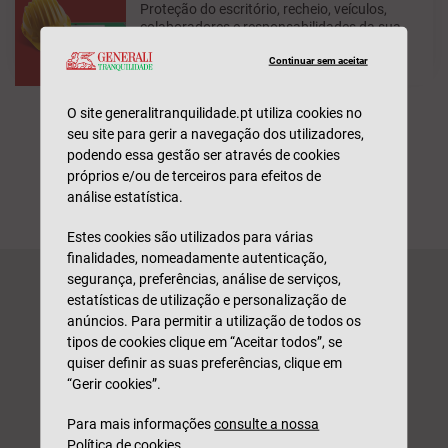
Proteção do escritório, recheio, veículos,
colaboradores e responsabilidades da sua
empresa
Continuar sem aceitar
O site generalitranquilidade.pt utiliza cookies no
seu site para gerir a navegação dos utilizadores,
podendo essa gestão ser através de cookies
Encontre o seu Pacote T
próprios e/ou de terceiros para efeitos de
análise estatística.
Estes cookies são utilizados para várias
finalidades, nomeadamente autenticação,
segurança, preferências, análise de serviços,
EMPRESAS
estatísticas de utilização e personalização de
anúncios. Para permitir a utilização de todos os
Peça uma simulação e seja
tipos de cookies clique em “Aceitar todos”, se
contactado(a) por um
quiser definir as suas preferências, clique em
“Gerir cookies”.
profissional. Sem
compromisso.
Para mais informações
consulte a nossa
Política de cookies
.