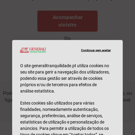
Acompanhar
sinistro
Ou
Precisa de ajuda adicional?
Continuar sem aceitar
WhatsApp
O site generalitranquilidade.pt utiliza cookies no
seu site para gerir a navegação dos utilizadores,
podendo essa gestão ser através de cookies
próprios e/ou de terceiros para efeitos de
análise estatística.
Pode sempre falar com o seu agente se precisar de apoio, ou
ligar para a nossa linha de clientes 211 520 310, disponível
Estes cookies são utilizados para várias
durante os dias úteis das 09h às 19h.
finalidades, nomeadamente autenticação,
segurança, preferências, análise de serviços,
estatísticas de utilização e personalização de
anúncios. Para permitir a utilização de todos os
tipos de cookies clique em “Aceitar todos”, se