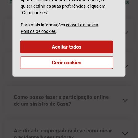
Ficou com dúvidas? Veja as perguntas mais
quiser definir as suas preferências, clique em
frequentes
“Gerir cookies”.
Para mais informações
consulte a nossa
Como posso fazer a participação online
Política de cookies
.
de um sinistro Automóvel?
Aceitar todos
Gerir cookies
Como posso fazer a participação online
de um sinistro de Acidentes de Trabalho?
Como posso fazer a participação online
de um sinistro de Casa?
A entidade empregadora deve comunicar
o acidente à seguradora?