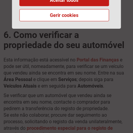
requerida 60 dias após a transação do
veículo, o valor sofre um agravamento de
Gerir cookies
65€.
6. Como verificar a
propriedade do seu automóvel
Esta informação está acessível no
Portal das Finanças
e
pode ser útil, nomeadamente, para verificar se um veículo
que vendeu ainda se encontra em seu nome. Entre na sua
Área Pessoal
e clique em
Serviços
; depois siga para
Veículos Atuais
e em seguida para
Automóveis
.
Se verificar que um automóvel que vendeu ainda se
encontra em seu nome, contacte o comprador para
pedirem a transferência do registo de propriedade.
Se este não colaborar, procure dar seguimento ao
processo, solicitando o registo da venda unilateralmente,
através do
procedimento especial para o registo de