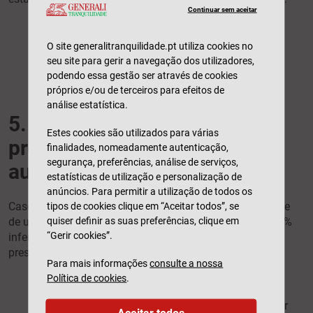
Continuar sem aceitar
Documento comprovativo da partilha
consequente a divórcio;
O site generalitranquilidade.pt utiliza cookies no
Documento que comprove efetuadas as
seu site para gerir a navegação dos utilizadores,
obrigações fiscais.
podendo essa gestão ser através de cookies
próprios e/ou de terceiros para efeitos de
análise estatística.
5. Custo da mudança de
Estes cookies são utilizados para várias
propriedade de um veículo
finalidades, nomeadamente autenticação,
segurança, preferências, análise de serviços,
automóvel
estatísticas de utilização e personalização de
anúncios. Para permitir a utilização de todos os
tipos de cookies clique em “Aceitar todos”, se
Caso opte por pedir a alteração do registo de propriedade
quiser definir as suas preferências, clique em
de um veículo automóvel
online
, o valor a pagar será 15%
“Gerir cookies”.
inferior ao que pagaria se tratasse de tudo
presencialmente.
Conte com os seguintes custos:
Para mais informações
consulte a nossa
Pedido
online
– 55,30€;
Política de cookies
.
Pedido presencial – 65€;
Se a mudança de registo de propriedade for
Aceitar todos