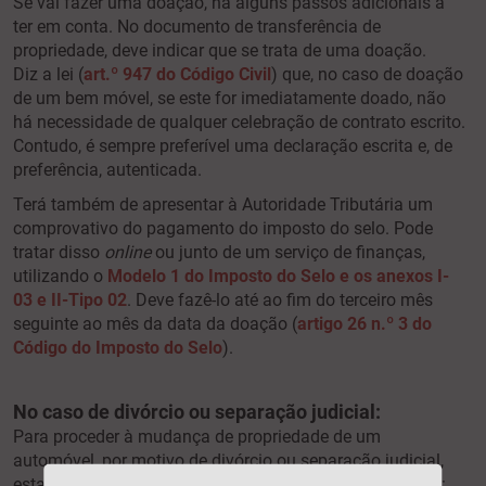
Se vai fazer uma doação, há alguns passos adicionais a
ter em conta. No documento de transferência de
propriedade, deve indicar que se trata de uma doação.
Diz a lei (
art.º 947 do Código Civil
) que, no caso de doação
de um bem móvel, se este for imediatamente doado, não
há necessidade de qualquer celebração de contrato escrito.
Contudo, é sempre preferível uma declaração escrita e, de
preferência, autenticada.
Terá também de apresentar à Autoridade Tributária um
comprovativo do pagamento do imposto do selo. Pode
tratar disso
online
ou junto de um serviço de finanças,
utilizando o
Modelo 1 do Imposto do Selo e os anexos I-
03 e II-Tipo 02
. Deve fazê-lo até ao fim do terceiro mês
seguinte ao mês da data da doação (
artigo 26 n.º 3 do
Código do Imposto do Selo
).
No caso de divórcio ou separação judicial:
Para proceder à mudança de propriedade de um
automóvel, por motivo de divórcio ou separação judicial,
esta é a documentação adicional que terá de apresentar: