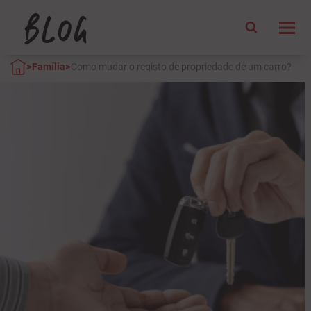
>
>
Família
Como mudar o registo de propriedade de um carro?