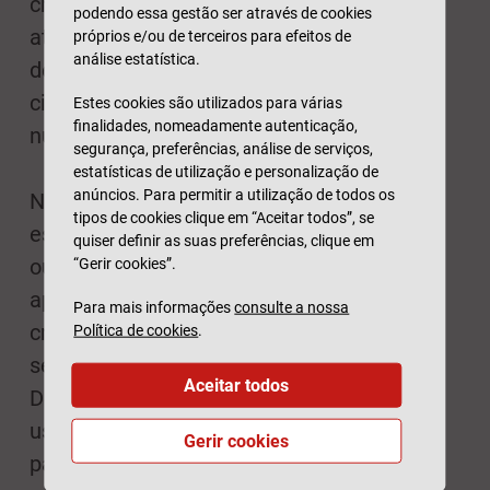
criança deve sentar-se bem encostada
podendo essa gestão ser através de cookies
atrás, e o encosto de cabeça da cadeira
próprios e/ou de terceiros para efeitos de
análise estatística.
deve estar regulado à altura correta. O
cinto de segurança deve ficar bem justo e
Estes cookies são utilizados para várias
finalidades, nomeadamente autenticação,
nunca torcido.
segurança, preferências, análise de serviços,
estatísticas de utilização e personalização de
anúncios. Para permitir a utilização de todos os
Nos modelos com costas destacáveis,
tipos de cookies clique em “Aceitar todos”, se
estas não devem ser retiradas antes dos 8
quiser definir as suas preferências, clique em
ou 9 anos. Aumentam o conforto, pois
“Gerir cookies”.
apoiam a cabeça e o tronco quando a
Para mais informações
consulte a nossa
criança adormece, mas também a
Política de cookies
.
segurança em caso de embates laterais.
Aceitar todos
De preferência, e se possível, devem ser
usadas sempre e até a criança ter altura
Gerir cookies
para usar apenas o cinto de segurança.