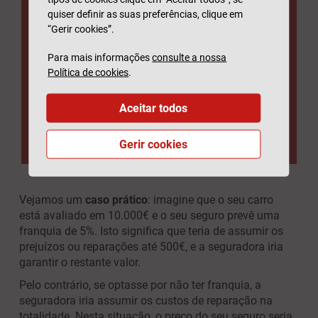
quiser definir as suas preferências, clique em
“Gerir cookies”.
Para mais informações
consulte a nossa
Política de cookies
.
Aceitar todos
Gerir cookies
Vejamos um
caso prático
: imagine que o seu carro
está avaliado em 10.000€ e o seu seguro prevê uma
franquia de 5%. Isto significa que teria de assumir os
prejuízos ou reparações até 500€, e a seguradora iria
garantir o restante valor.
Pelo contrário, se optasse por não ter franquia, a
seguradora iria assumir os custos de reparação na
totalidade. Nesta situação, o preço do seu seguro seria