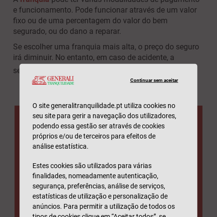
e funcionamento. Pode funcionar através de um valor
fixo ou de uma percentagem do valor do bem
segurado, ou do dano a reparar.
Se escolher uma franquia mais alta, o preço do seguro
irá diminuir. No entanto, em caso de acidente, a
seguradora irá cobrir somente uma parte dos custos.
Continuar sem aceitar
O site generalitranquilidade.pt utiliza cookies no
seu site para gerir a navegação dos utilizadores,
podendo essa gestão ser através de cookies
Seguro Automóvel
próprios e/ou de terceiros para efeitos de
análise estatística.
Desde 9,2€ por mês, tenha proteção do condutor,
Estes cookies são utilizados para várias
ocupantes e animais de estimação, veículo de
finalidades, nomeadamente autenticação,
substituição, assistência em viagem rápida e
eficiente, entre outras vantagens.
segurança, preferências, análise de serviços,
estatísticas de utilização e personalização de
SABER MAIS
anúncios. Para permitir a utilização de todos os
tipos de cookies clique em “Aceitar todos”, se