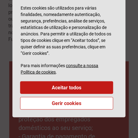
local de trabalho, durante o horário laboral e que
Estes cookies são utilizados para várias
provoque uma lesão corporal, perturbação funcional
finalidades, nomeadamente autenticação,
ou doença que resulte na redução da capacidade de
segurança, preferências, análise de serviços,
trabalho ou em morte. Pode ver a
definição completa
estatísticas de utilização e personalização de
no site da Autoridade de Supervisão de Seguros e
anúncios. Para permitir a utilização de todos os
Fundos de Pensões.
tipos de cookies clique em “Aceitar todos”, se
quiser definir as suas preferências, clique em
“Gerir cookies”.
Para mais informações
consulte a nossa
Política de cookies
.
Seguro Empregados
Aceitar todos
Domésticos
Gerir cookies
- Um seguro obrigatório para
proteção dos empregados
domésticos ao seu serviço;
- Garantia de pagamento de