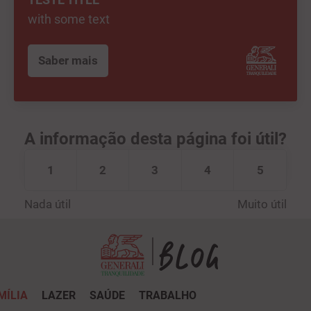
with some text
Saber mais
A informação desta página foi útil?
1
2
3
4
5
Nada útil
Muito útil
MÍLIA
LAZER
SAÚDE
TRABALHO