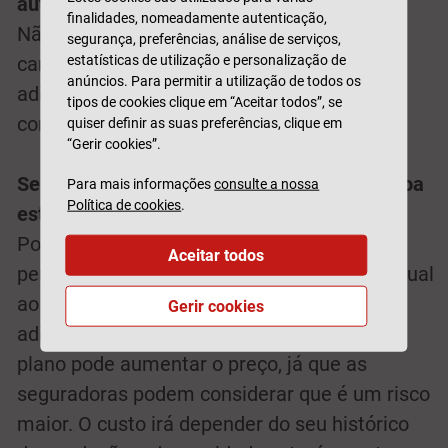
automóvel?
finalidades, nomeadamente autenticação,
Não. Caso planeie conduzir regularmente o
segurança, preferências, análise de serviços,
estatísticas de utilização e personalização de
carro de outra pessoa, deve considerar ser
anúncios. Para permitir a utilização de todos os
adicionado ao seguro dessa pessoa como
tipos de cookies clique em “Aceitar todos”, se
condutor habitual.
quiser definir as suas preferências, clique em
“Gerir cookies”.
Se alguém conduzir o meu carro, essa pessoa
Para mais informações
consulte a nossa
Política de cookies
.
estará coberta pelo meu seguro?
Pode adicionar o seu filho temporária ou
Aceitar todos
permanentemente como um condutor habitual
ao seu seguro, por exemplo. Por vezes,
Gerir cookies
adicionar um condutor inexperiente ao seu
plano pode aumentar o preço, já que as
seguradoras podem considerar que é um risco
maior. O custo irá depender do seu histórico