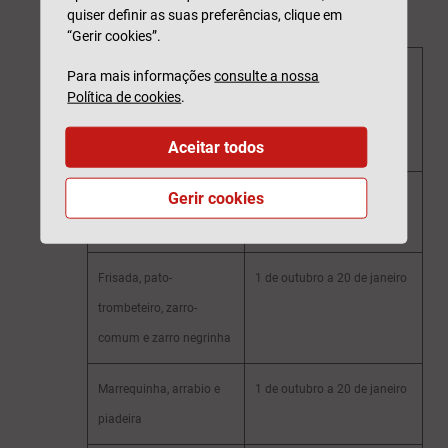
quiser definir as suas preferências, clique em
“Gerir cookies”.
Espécie
Em
Para mais informações
consulte a nossa
Política de cookies
.
terrenos
ordenados
Aceitar todos
Gerir cookies
Rola-comum
15 a 22 de agosto e 5 a 12
de setembro
Frisada, pato-
1 de outubro a 20 de janeiro
trombeteiro, zarro-
comum e zarro negrinha
Marrequinha, arrabio e
1 de outubro a 20 de janeiro
piadeira