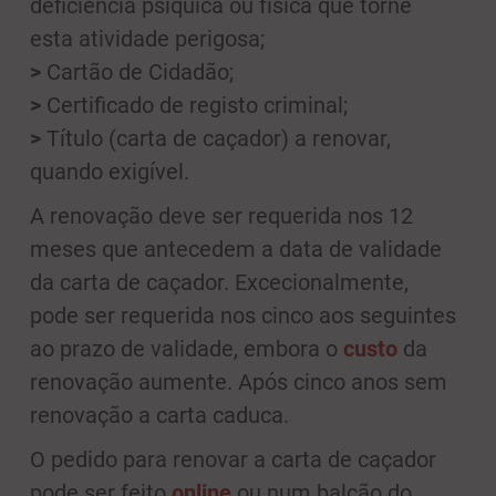
deficiência psíquica ou física que torne
esta atividade perigosa;
>
Cartão de Cidadão;
>
Certificado de registo criminal;
>
Título (carta de caçador) a renovar,
quando exigível.
A renovação deve ser requerida nos 12
meses que antecedem a data de validade
da carta de caçador. Excecionalmente,
pode ser requerida nos cinco aos seguintes
ao prazo de validade, embora o
custo
da
renovação aumente. Após cinco anos sem
renovação a carta caduca.
O pedido para renovar a carta de caçador
pode ser feito
online
ou num balcão do