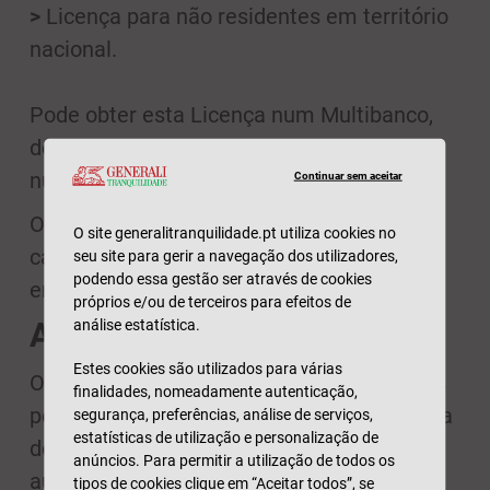
>
Licença para não residentes em território
nacional.
Pode obter esta Licença num Multibanco,
desde que leve consigo o seu NIF e o
número da carta de caçador.
Continuar sem aceitar
O talão emitido serve como licença e o
O site generalitranquilidade.pt utiliza cookies no
caçador deve andar sempre com ele
seu site para gerir a navegação dos utilizadores,
podendo essa gestão ser através de cookies
enquanto estiver a caçar.
próprios e/ou de terceiros para efeitos de
análise estatística.
A época de caça
Estes cookies são utilizados para várias
O chamado Calendário Venatório define os
finalidades, nomeadamente autenticação,
períodos em que um portador de uma carta
segurança, preferências, análise de serviços,
estatísticas de utilização e personalização de
de caçador pode caçar cada espécie
anúncios. Para permitir a utilização de todos os
autorizada. Em 2021/2022 será assim:
tipos de cookies clique em “Aceitar todos”, se