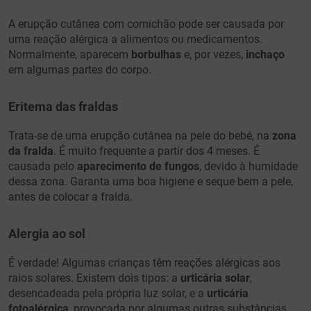
A erupção cutânea com comichão pode ser causada por
uma reação alérgica a alimentos ou medicamentos.
Normalmente, aparecem
borbulhas
e, por vezes,
inchaço
em algumas partes do corpo.
Eritema das fraldas
Trata-se de uma erupção cutânea na pele do bebé, na
zona
da fralda
. É muito frequente a partir dos 4 meses. É
causada pelo
aparecimento de fungos
, devido à humidade
dessa zona. Garanta uma boa higiene e seque bem a pele,
antes de colocar a fralda.
Alergia ao sol
É verdade! Algumas crianças têm reações alérgicas aos
raios solares. Existem dois tipos: a
urticária solar
,
desencadeada pela própria luz solar, e a
urticária
fotoalérgica
, provocada por algumas outras substâncias,