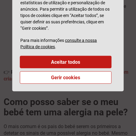
estatísticas de utilização e personalização de
Erupção cutânea em crianças que aparece e
anúncios. Para permitir a utilização de todos os
desaparece;
tipos de cookies clique em “Aceitar todos”, se
Manchas vermelhas na pele –
quiser definir as suas preferências, clique em
ocasionalmente, podem aparecer manchas
“Gerir cookies”.
vermelhas sem comichão ou dor;
Inchaço;
Para mais informações
consulte a nossa
Irritabilidade do bebé ou criança;
Política de cookies
.
Dificuldade em adormecer;
Problemas de concentração na escola.
Aceitar todos
👉
Pode interessar-lhe:
Como aliviar a dor de barriga em
Gerir cookies
crianças?
Como posso saber se o meu
bebé tem uma alergia na pele?
O mais comum é os pais do bebé serem os primeiros a
detetar os sinais de uma possível alergia no bebé. Mesmo