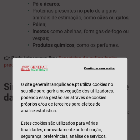
Pó e ácaros
;
Proteínas presentes no
pelo
de alguns
animais de estimação, como
cães
ou
gatos
;
Pólen
;
Insetos
como abelhas, formigas-de-fogo ou
vespas;
Produtos químicos
, como os perfumes.
👉 Pode interessar-lhe:
Exercícios de estimulação
precoce para bebés
Continuar sem aceitar
Sintomas das alergias na pele
O site generalitranquilidade.pt utiliza cookies no
seu site para gerir a navegação dos utilizadores,
das crianças
podendo essa gestão ser através de cookies
próprios e/ou de terceiros para efeitos de
análise estatística.
Muco persistente, com uma textura aquosa;
Urticária;
Estes cookies são utilizados para várias
Problemas respiratórios;
finalidades, nomeadamente autenticação,
Aparecimento de borbulhas nos bebés;
segurança, preferências, análise de serviços,
Comichão na pele;