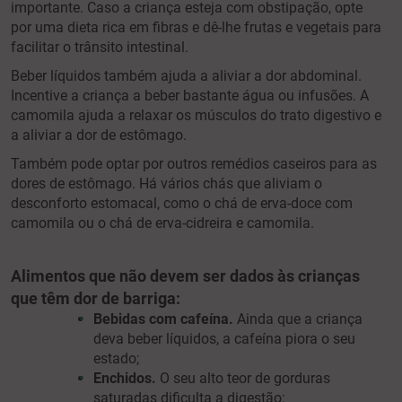
importante.
Caso a criança esteja com obstipação, opte
por uma dieta rica em fibras e dê-lhe frutas e vegetais para
facilitar o trânsito intestinal.
Beber líquidos também ajuda a aliviar a dor abdominal.
Incentive a criança a beber bastante água ou infusões. A
camomila ajuda a relaxar os músculos do trato digestivo e
a aliviar a dor de estômago.
Também pode optar por outros remédios caseiros para as
dores de estômago. Há vários chás que aliviam o
desconforto estomacal, como o chá de erva-doce com
camomila ou o chá de erva-cidreira e camomila.
Alimentos que não devem ser dados às crianças
que têm dor de barriga:
Bebidas com cafeína.
Ainda que a criança
deva beber líquidos, a cafeína piora o seu
estado;
Enchidos.
O seu alto teor de gorduras
saturadas dificulta a digestão;