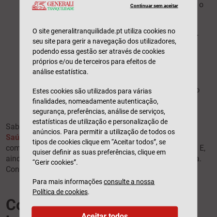
A dor de barriga é muito forte ou piora com o
Continuar sem aceitar
tempo;
O desconforto acorda a criança à noite;
O site generalitranquilidade.pt utiliza cookies no
A dor é aguda e localiza-se na parte inferior
seu site para gerir a navegação dos utilizadores,
direita do abdómen;
podendo essa gestão ser através de cookies
Não há melhoras após 24 horas;
próprios e/ou de terceiros para efeitos de
Diarreia grave ou vómitos;
análise estatística.
Há um risco grave de desidratação;
A criança mostra-se cansada, apática e não
Estes cookies são utilizados para várias
quer brincar.
finalidades, nomeadamente autenticação,
segurança, preferências, análise de serviços,
estatísticas de utilização e personalização de
Sabia que o
Seguro
anúncios. Para permitir a utilização de todos os
Saúde
da
Generali
Tranquilidade
permite ir a consultas
tipos de cookies clique em “Aceitar todos”, se
com especialistas e às urgências de hospitais privados? E,
quiser definir as suas preferências, clique em
ainda, receber um médico em sua casa ou videoconsulta.
“Gerir cookies”.
Conheça as várias
coberturas e opções
.
Para mais informações
consulte a nossa
Política de cookies
.
Como prevenir a dor de
Aceitar todos