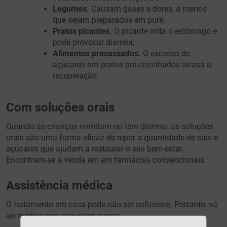
Legumes.
Causam gases e dores, a menos
que sejam preparados em puré;
Pratos picantes.
O picante irrita o estômago e
pode provocar diarreia;
Alimentos processados.
O excesso de
açúcares em pratos pré-cozinhados atrasa a
recuperação.
Com soluções orais
Quando as crianças vomitam ou têm diarreia, as soluções
orais são uma forma eficaz de repor a quantidade de sais e
açúcares que ajudam a restaurar o seu bem-estar.
Encontram-se à venda em em farmácias convencionais.
Assistência médica
O tratamento em casa pode não ser suficiente. Portanto, vá
ao médico nos seguintes casos: