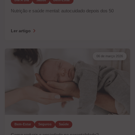
Dia A Dia
Saúde
Bem-Estar
Nutrição e saúde mental: autocuidado depois dos 50
Ler artigo
06 de março 2026
Bem-Estar
Seguros
Saúde
Como reduzir a ansiedade na parentalidade?