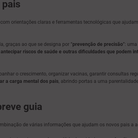
 pais
com orientações claras e ferramentas tecnológicas que ajudam
a, graças ao que se designa por “
prevenção de precisão
”: um
 antecipar riscos de saúde e outras dificuldades que podem in
anhar o crescimento, organizar vacinas, garantir consultas reg
iar a carga mental
dos pais
, abrindo portas a uma parentalidad
breve guia
 combinação de várias informações que ajudam os novos pais 