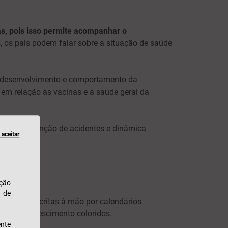
as, pois isso permite acompanhar o
, os pais podem falar sobre a situação de saúde
e desenvolvimento e comportamento da
 em relação às vacinas e à saúde geral da
sono, prevenção de acidentes e dinâmica
aceitar
ação
u de
r listas escritas à mão por calendários
resso de crescimento coloridos.
nte