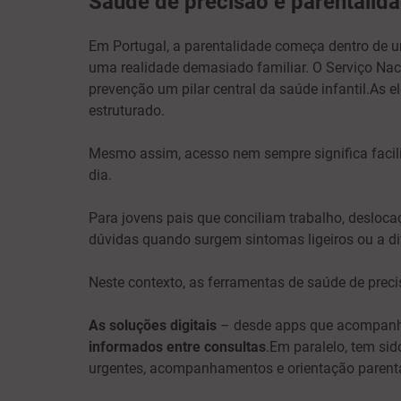
Saúde de precisão e parentalidad
Em Portugal, a parentalidade começa dentro de 
uma realidade demasiado familiar. O Serviço Nac
prevenção um pilar central da saúde infantil.As 
estruturado.
Mesmo assim, acesso nem sempre significa facili
dia.
Para jovens pais que conciliam trabalho, desloca
dúvidas quando surgem sintomas ligeiros ou a di
Neste contexto, as ferramentas de saúde de pre
As soluções digitais
– desde apps que acompanha
informados entre consultas
.Em paralelo, tem si
urgentes, acompanhamentos e orientação parental