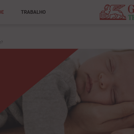
DE
TRABALHO
e?