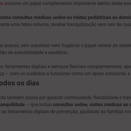
de
assume um papel complementar importante dentro deste ec
 como consultas médicas
online
ou visitas pediátricas ao dom
ante uma febre noturna, receber tranquilização sem sair de cas
e acesso, sem substituir nem fragilizar o papel central do sist
ão de acessibilidade e equilíbrio.
, ferramentas digitais e serviços flexíveis complementares, aj
ça – com os cuidados a funcionar como um apoio constante, e
todos os dias
ida também passa por garantir continuidade, flexibilidade e tra
ranquilidade
– que inclua
consultas
online
, visitas médicas ao
as ferramentas digitais de prevenção, ajudando as famílias nos