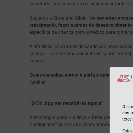
sobretudo, nas consultas de vigilância infantil –
Segundo a Cleveland Clinic, “
os pediatras aconse
crescimento, fazer exames de desenvolvimento
específica da criança com o médico para tomar a
Além disso, os exames de saúde são necessário
criança. Durante uma consulta de saúde infantil
criança.
Essas consultas abrem a porta a uma orientaçã
familiar.
“O Dr. App vai recebê-lo agora”
O sit
dos u
A tecnologia pode – e deve – fazer parte desta j
tercei
“inteligentes” que se atualizam automaticamente
Este