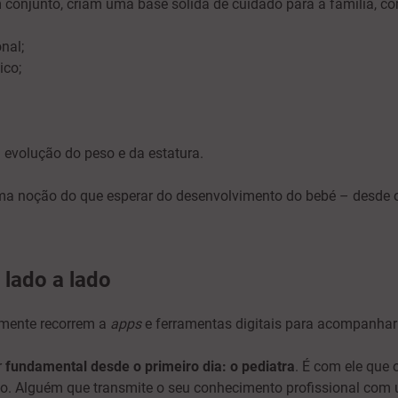
conjunto, criam uma base sólida de cuidado para a família, c
nal;
ico;
evolução do peso e da estatura.
uma noção do que esperar do desenvolvimento do bebé – desde 
, lado a lado
lmente recorrem a
apps
e ferramentas digitais para acompanhar 
r
fundamental desde o primeiro dia: o pediatra
. É com ele que
rso. Alguém que transmite o seu conhecimento profissional com 