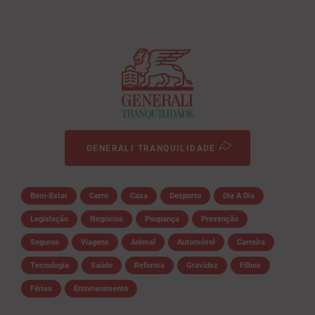
GENERALI TRANQUILIDADE
Bem-Estar
Carro
Casa
Desporto
Dia A Dia
Legislação
Negócios
Poupança
Prevenção
Seguros
Viagens
Animal
Automóvel
Carreira
Tecnologia
Saúde
Reforma
Gravidez
Filhos
Férias
Entretenimento