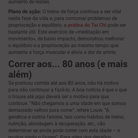
aumento de lesões.
Plano de ação:
O treino de força continua a ser vital
nesta fase da vida e, para contornar problemas de
proprioceção e equilíbrio, a
prática do Tai Chi
pode ser
bastante útil. Este exercício de «meditação em
movimento», de baixo impacto, demonstrou melhorar
o equilíbrio e a proprioceção ao mesmo tempo que
aumenta a força muscular e alivia a dor da artrite.
Correr aos... 80 anos (e mais
além)
Se praticou corrida até aos 80 anos, não há motivo
para não continuar a fazê-lo. A boa notícia é que o que
o trouxe até aqui deverá ser o motivo para que
continue. “Não chegamos a uma idade em que somos
demasiado velhos para correr”, refere Louw. “A
genética e outros fatores, tais como hábitos de treino,
nutrição, abordagem à recuperação, etc., vão
determinar se ainda pode correr com esta idade – e
muitos ainda o fazem”. Para além dos desafios