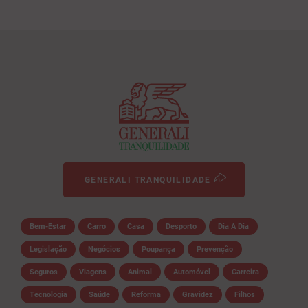
GENERALI TRANQUILIDADE
Bem-Estar
Carro
Casa
Desporto
Dia A Dia
Legislação
Negócios
Poupança
Prevenção
Seguros
Viagens
Animal
Automóvel
Carreira
Tecnologia
Saúde
Reforma
Gravidez
Filhos