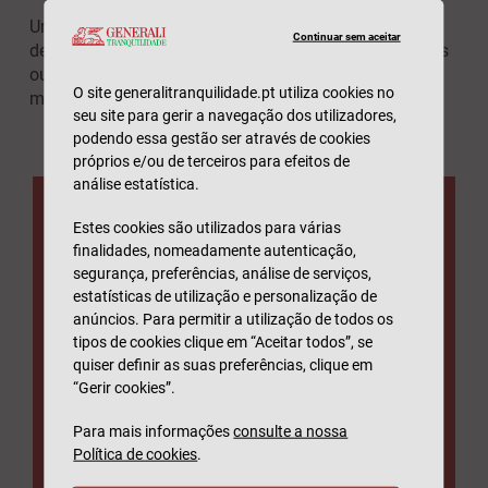
Um seguro de saúde é um tipo de seguro que paga as
Continuar sem aceitar
despesas com cuidados de saúde quer sejam médicas
ou cirúrgicas. Também pode ser referido como seguro
O site generalitranquilidade.pt utiliza cookies no
médico privado.
seu site para gerir a navegação dos utilizadores,
podendo essa gestão ser através de cookies
próprios e/ou de terceiros para efeitos de
análise estatística.
Seguro de Saúde
Estes cookies são utilizados para várias
finalidades, nomeadamente autenticação,
segurança, preferências, análise de serviços,
Individual
estatísticas de utilização e personalização de
anúncios. Para permitir a utilização de todos os
tipos de cookies clique em “Aceitar todos”, se
Mesmo que o seu seguro não seja Generali
quiser definir as suas preferências, clique em
Tranquilidade
, pode complementá-lo com a opção extra focada
“Gerir cookies”.
nos quatro pilares do doente oncológico: prevenção,
deteção precoce, tratamento e qualidade de vida.
Para mais informações
consulte a nossa
- Assistência às pessoas com
Política de cookies
.
serviços ao domicílio (médico,