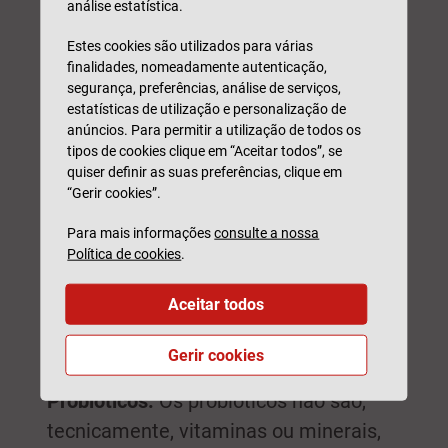
análise estatística.
capacidade de absorver cálcio diminui
nesta fase da vida. Os alimentos ricos
Estes cookies são utilizados para várias
finalidades, nomeadamente autenticação,
em cálcio incluem cereais enriquecidos,
segurança, preferências, análise de serviços,
queijo, leite e iogurte.
estatísticas de utilização e personalização de
anúncios. Para permitir a utilização de todos os
tipos de cookies clique em “Aceitar todos”, se
Ácido fólico:
Sendo essencial para a
quiser definir as suas preferências, clique em
produção de glóbulos vermelhos, uma
“Gerir cookies”.
deficiência desta vitamina do complexo
Para mais informações
consulte a nossa
B pode causar anemia e fazê-lo sentir-
Política de cookies
.
se fraco. O ácido fólico existe em
Aceitar todos
vegetais de folha verde, lentilhas e
bananas.
Gerir cookies
Probióticos:
Os probióticos não são,
tecnicamente, vitaminas ou minerais,