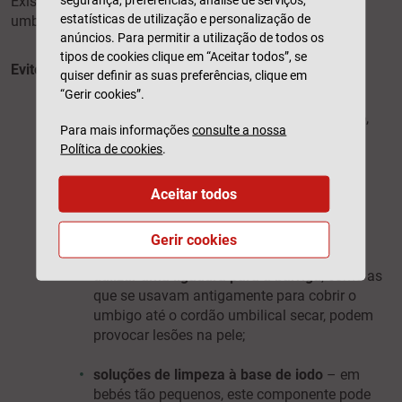
Existem alguns mitos sobre os cuidados a ter com o
estatísticas de utilização e personalização de
umbigo de um recém-nascido.
anúncios. Para permitir a utilização de todos os
tipos de cookies clique em “Aceitar todos”, se
Evite as seguintes práticas:
quiser definir as suas preferências, clique em
“Gerir cookies”.
utilizar cintos
– não facilitam o
desaparecimento das hérnias e, além disso,
Para mais informações
consulte a nossa
podem dificultar a respiração do bebé ou
Política de cookies
.
causar-lhe desconforto;
Aceitar todos
puxar o cordão umbilical
–
o coto deve
sempre sair naturalmente –
nunca o deve
puxar
;
Gerir cookies
utilizar uma ligadura para a barriga
, como as
que se usavam antigamente para cobrir o
umbigo até o cordão umbilical secar, podem
provocar lesões na pele;
soluções de limpeza à base de iodo
– em
bebés tão pequenos, este componente pode