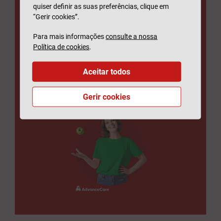
quiser definir as suas preferências, clique em
- Médico online;
“Gerir cookies”.
- Acesso a todas as redes
AdvanceCare, incluindo as redes
Para mais informações
consulte a nossa
Política de cookies
.
médicas e de bem-estar.
Aceitar todos
SABER MAIS
Gerir cookies