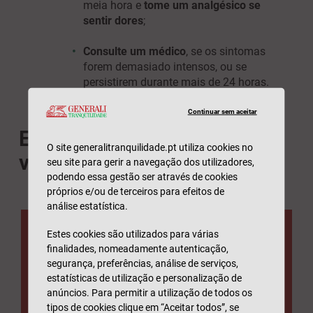
meia hora e
tome um analgésico se
sentir dores
;
Consulte um médico
, se os sintomas
forem demasiado intensos, ou se
persistirem durante mais de 24 horas.
Continuar sem aceitar
E se for alérgico à picada da
O site generalitranquilidade.pt utiliza cookies no
vespa?
seu site para gerir a navegação dos utilizadores,
podendo essa gestão ser através de cookies
próprios e/ou de terceiros para efeitos de
análise estatística.
Estes cookies são utilizados para várias
Seguro Saúde
finalidades, nomeadamente autenticação,
segurança, preferências, análise de serviços,
estatísticas de utilização e personalização de
- Com Medicina Dentária incluída em
anúncios. Para permitir a utilização de todos os
todas as opções;
tipos de cookies clique em “Aceitar todos”, se