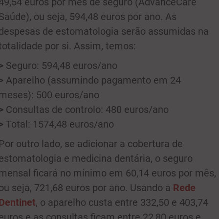
49,54 euros por mês de seguro (AdvanceCare
Saúde), ou seja, 594,48 euros por ano. As
despesas de estomatologia serão assumidas na
totalidade por si. Assim, temos:
>
Seguro: 594,48 euros/ano
>
Aparelho (assumindo pagamento em 24
meses): 500 euros/ano
>
Consultas de controlo: 480 euros/ano
>
Total: 1574,48 euros/ano
Por outro lado, se adicionar a cobertura de
estomatologia e medicina dentária, o seguro
mensal ficará no mínimo em 60,14 euros por mês,
ou seja, 721,68 euros por ano. Usando a
Rede
Dentinet
, o aparelho custa entre 332,50 e 403,74
euros e as consultas ficam entre 22,80 euros e