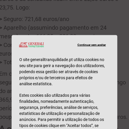
23,75. Logo:
>
Seguro: 721,68 euros/ano
>
Aparelho (assumindo pagamento em 24
meses): entre 166,25 e 201,88 euros/ano
>
Consultas de controlo: entre 273,6 e 285
Continuar sem aceitar
euros/ano
O site generalitranquilidade.pt utiliza cookies no
>
Total: entre 1161,53 e 1208,56 euros/ano
seu site para gerir a navegação dos utilizadores,
podendo essa gestão ser através de cookies
Em comparação, mesmo pagando mais pelo
próprios e/ou de terceiros para efeitos de
seguro, a poupança com os tratamentos ao longo
análise estatística.
do ano é superior. Neste caso, ficaria entre os
Estes cookies são utilizados para várias
365,92 e os 412,95 euros por ano. E como o
finalidades, nomeadamente autenticação,
período de tratamento seria de dois anos, a
segurança, preferências, análise de serviços,
estatísticas de utilização e personalização de
poupança final ficaria entre 731,84 e 825,90 euros.
anúncios. Para permitir a utilização de todos os
tipos de cookies clique em “Aceitar todos”, se
A saúde da boca é mais do que