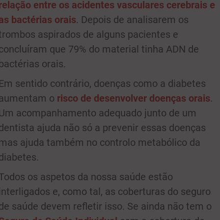
relação entre os acidentes vasculares cerebrais e
as bactérias orais
. Depois de analisarem os
trombos aspirados de alguns pacientes e
concluíram que 79% do material tinha ADN de
bactérias orais.
Em sentido contrário, doenças como a diabetes
aumentam o
risco de desenvolver doenças orais
.
Um acompanhamento adequado junto de um
dentista ajuda não só a prevenir essas doenças
mas ajuda também no controlo metabólico da
diabetes.
Todos os aspetos da nossa saúde estão
interligados e, como tal, as coberturas do seguro
de saúde devem refletir isso. Se ainda não tem o