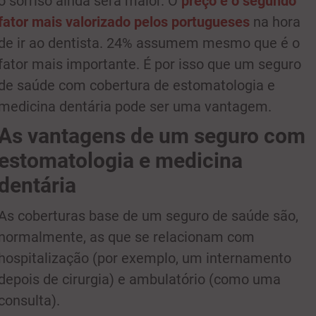
o sorriso ainda será maior. O
preço é o segundo
fator mais valorizado pelos portugueses
na hora
de ir ao dentista. 24% assumem mesmo que é o
fator mais importante. É por isso que um seguro
de saúde com cobertura de estomatologia e
medicina dentária pode ser uma vantagem.
As vantagens de um seguro com
estomatologia e medicina
dentária
As coberturas base de um seguro de saúde são,
normalmente, as que se relacionam com
hospitalização (por exemplo, um internamento
depois de cirurgia) e ambulatório (como uma
consulta).