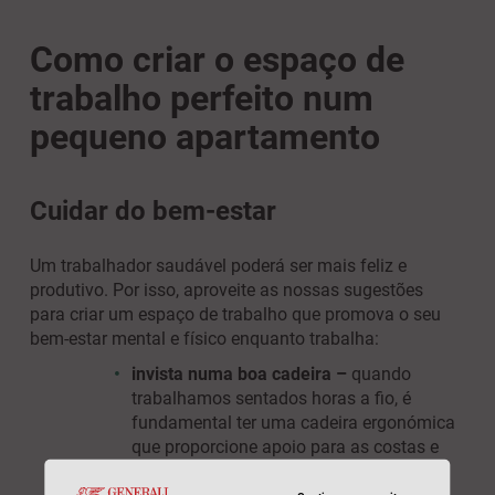
Como criar o espaço de
trabalho perfeito num
pequeno apartamento
Cuidar do bem-estar
Um trabalhador saudável poderá ser mais feliz e
produtivo. Por isso, aproveite as nossas sugestões
para criar um espaço de trabalho que promova o seu
bem-estar mental e físico enquanto trabalha:
invista numa boa cadeira –
quando
trabalhamos sentados horas a fio, é
fundamental ter uma cadeira ergonómica
que proporcione apoio para as costas e
permita uma boa postura;