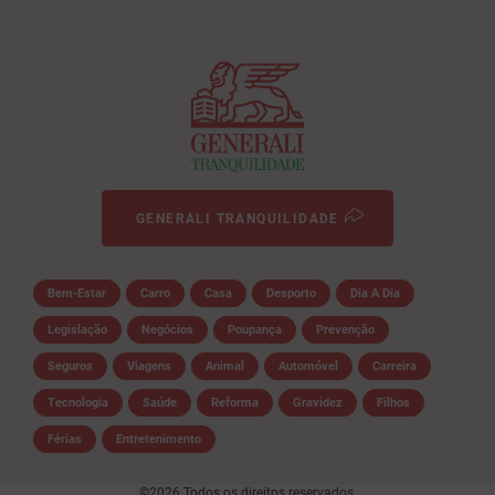
GENERALI TRANQUILIDADE
Bem-Estar
Carro
Casa
Desporto
Dia A Dia
Legislação
Negócios
Poupança
Prevenção
Seguros
Viagens
Animal
Automóvel
Carreira
Tecnologia
Saúde
Reforma
Gravidez
Filhos
Férias
Entretenimento
©2026 Todos os direitos reservados.