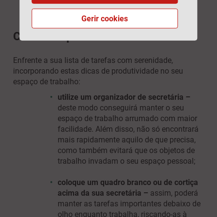
portátil. Posicione o monitor a, pelo
menos, 50 cm dos seus olhos.
Gerir cookies
Cuidar da produtividade
Enfrente a sua lista de tarefas com serenidade,
incorporando estas dicas de produtividade no seu
espaço de trabalho:
utilize um organizador de secretária –
deste modo conseguirá manter o seu
espaço de trabalho arrumado com maior
facilidade. Além disso, não só encontrará
mais rapidamente aquilo de que precisa,
como também evitará que os objetos de
trabalho invadam o seu espaço pessoal;
coloque um quadro branco ou de cortiça
acima da sua secretária –
assim, poderá
manter as tarefas importantes debaixo de
olho enquanto trabalha, riscando-as à