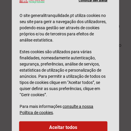
Continuar sem aceitar
descubra o local adequado –
coloque a
sua secretária perto de uma janela, se
O site generalitranquilidade.pt utiliza cookies no
possível, e de costas para a cama ou o
seu site para gerir a navegação dos utilizadores,
resto da divisão, para ajudar a separar a
podendo essa gestão ser através de cookies
vida
pessoal do trabalho;
próprios e/ou de terceiros para efeitos de
análise estatística.
uma boa iluminação –
tente aproveitar ao
máximo a luz natural e utilize um
Estes cookies são utilizados para várias
candeeiro de secretária que emita uma
finalidades, nomeadamente autenticação,
luz de tonalidade quente para quando
segurança, preferências, análise de serviços,
estatísticas de utilização e personalização de
trabalhar de manhã cedo ou ao final da
anúncios. Para permitir a utilização de todos os
tarde;
tipos de cookies clique em “Aceitar todos”, se
quiser definir as suas preferências, clique em
regule a altura do ecrã do seu
“Gerir cookies”.
computador –
o ecrã do computador
deverá estar com o topo à altura, ou
Para mais informações
consulte a nossa
imediatamente abaixo, do nível dos seus
Política de cookies
.
olhos. Poderá ser necessário utilizar um
suporte elevatório e investir num teclado
Aceitar todos
separado se estiver a trabalhar num