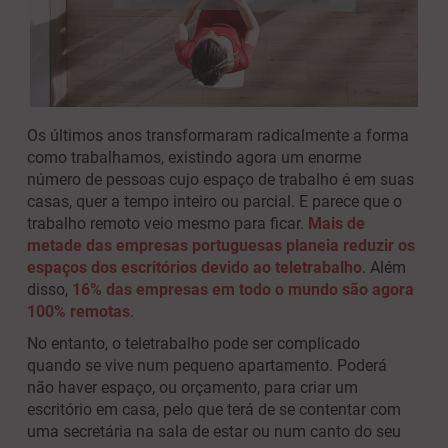
Os últimos anos transformaram radicalmente a forma
como trabalhamos, existindo agora um enorme
número de pessoas cujo espaço de trabalho é em suas
casas, quer a tempo inteiro ou parcial. E parece que o
trabalho remoto veio mesmo para ficar.
Mais de
metade das empresas portuguesas planeia reduzir os
espaços dos escritórios devido ao teletrabalho
. Além
disso,
16% das empresas em todo o mundo são agora
100% remotas
.
No entanto, o teletrabalho pode ser complicado
quando se vive num pequeno apartamento. Poderá
não haver espaço, ou orçamento, para criar um
escritório em casa, pelo que terá de se contentar com
uma secretária na sala de estar ou num canto do seu