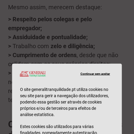
Mesmo assim, merecem destaque:
>
Respeito pelos colegas e pelo
empregador;
>
Assiduidade e pontualidade;
>
Trabalho com
zelo e diligência;
>
Cumprimento de ordens
, desde que não
colidam com os seus próprios direitos;
>
Lealdade para com o empregador
, não
Continuar sem aceitar
negociando nas suas costas nem
O site generalitranquilidade.pt utiliza cookies no
revelando informações confidenciais a
seu site para gerir a navegação dos utilizadores,
terceiros.
podendo essa gestão ser através de cookies
próprios e/ou de terceiros para efeitos de
análise estatística.
Os seguros que protegem os
Estes cookies são utilizados para várias
finalidades, nomeadamente autenticação,