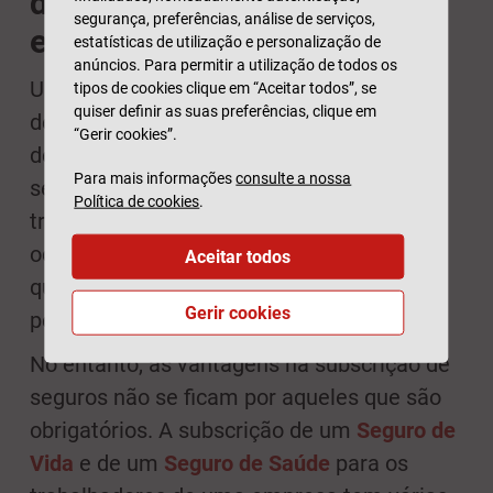
direitos de trabalhadores e
segurança, preferências, análise de serviços,
empresas
estatísticas de utilização e personalização de
anúncios. Para permitir a utilização de todos os
Um
seguro de acidentes de trabalho
, além
tipos de cookies clique em “Aceitar todos”, se
quiser definir as suas preferências, clique em
de um direito dos trabalhadores, é uma
“Gerir cookies”.
defesa para o empregador. De facto, a
Para mais informações
consulte a nossa
seguradora, ao garantir a proteção do
Política de cookies
.
trabalhador e da sua família no caso de
ocorrer uma fatalidade, também garante
Aceitar todos
que essa responsabilidade não vai pôr em
Gerir cookies
perigo a atividade da empresa.
No entanto, as vantagens na subscrição de
seguros não se ficam por aqueles que são
obrigatórios. A subscrição de um
Seguro de
Vida
e de um
Seguro de Saúde
para os