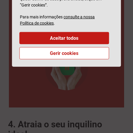
desemprego ou hospitalização do
“Gerir cookies”.
inquilino.
Para mais informações
consulte a nossa
Política de cookies
.
SABER MAIS
Aceitar todos
Gerir cookies
4. Atraia o seu inquilino