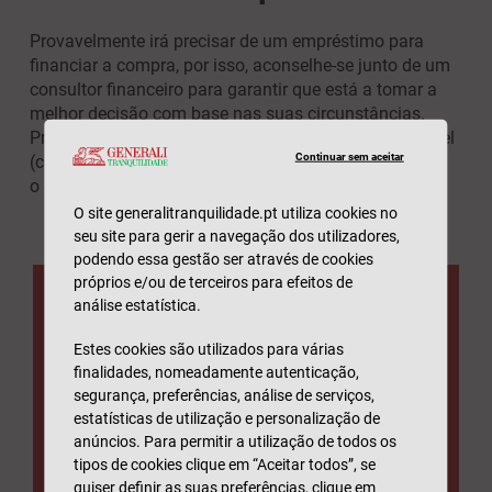
Provavelmente irá precisar de um empréstimo para
financiar a compra, por isso, aconselhe-se junto de um
consultor financeiro para garantir que está a tomar a
melhor decisão com base nas suas circunstâncias.
Precisará de saber que tipo de rendimento é expectável
Continuar sem aceitar
(com base em estudos de mercado) e como irá pagar
o empréstimo.
O site generalitranquilidade.pt utiliza cookies no
seu site para gerir a navegação dos utilizadores,
podendo essa gestão ser através de cookies
próprios e/ou de terceiros para efeitos de
análise estatística.
Seguro Proteção
Estes cookies são utilizados para várias
​Rendas
finalidades, nomeadamente autenticação,
segurança, preferências, análise de serviços,
estatísticas de utilização e personalização de
Pagamento da renda
em caso de
anúncios. Para permitir a utilização de todos os
incapacidade temporária absoluta,
tipos de cookies clique em “Aceitar todos”, se
quiser definir as suas preferências, clique em