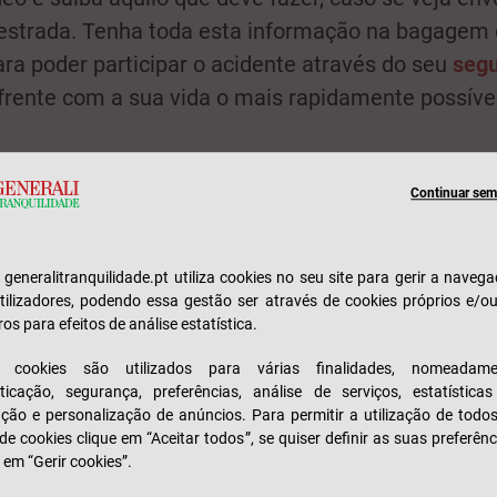
 estrada. Tenha toda esta informação na bagagem 
ra poder participar o acidente através do seu
segu
frente com a sua vida o mais rapidamente possível
Continuar sem 
e generalitranquilidade.pt utiliza cookies no seu site para gerir a naveg
tilizadores, podendo essa gestão ser através de cookies próprios e/o
ros para efeitos de análise estatística.
s cookies são utilizados para várias finalidades, nomeadame
ticação, segurança, preferências, análise de serviços, estatística
zação e personalização de anúncios. Para permitir a utilização de todo
 de cookies clique em “Aceitar todos”, se quiser definir as suas preferênc
 em “Gerir cookies”.