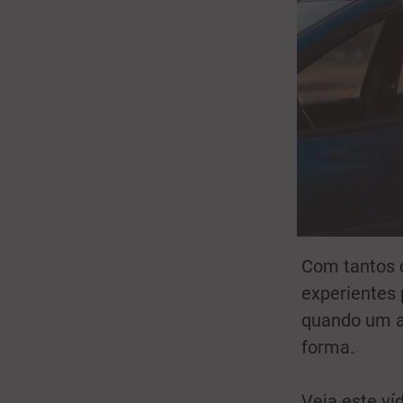
Com tantos c
experientes 
quando um ac
forma.
Veja este ví