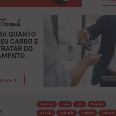
SAB
IBA QUANTO
SEU CARRO E
TRATAR DO
AMENTO
ER MAIS
Bem-Estar
Carro
Casa
Desporto
IA
Dia A Dia
Legislação
Negócios
Poupança