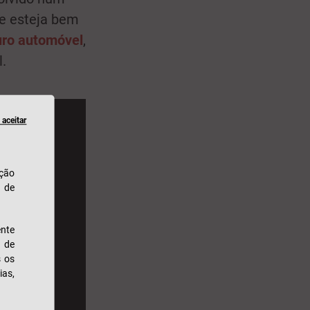
e esteja bem
ro automóvel
,
.
aceitar
ação
u de
nte
s de
s os
ias,