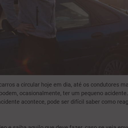
arros a circular hoje em dia, até os condutores ma
podem, ocasionalmente, ter um pequeno acidente.
idente acontece, pode ser difícil saber como reag
deo e saiba aquilo que deve fazer, caso se veja en