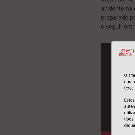
acidente na
preparado pa
e seguir em 
O sit
dos u
tercei
Este
auten
utili
tipos
clique