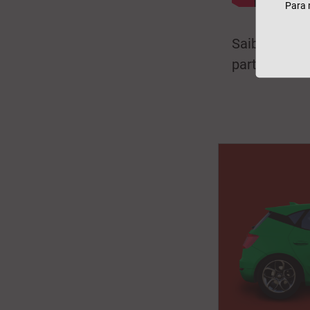
Para 
Saiba ainda
participação