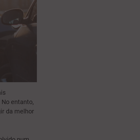
is
 No entanto,
ir da melhor
volvido num