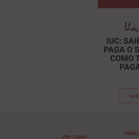
IUC: SA
PAGA O 
COMO 
PAG
SAB
FAMÍL