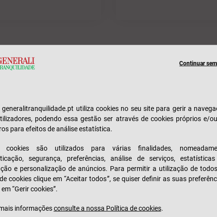
Continuar sem 
e generalitranquilidade.pt utiliza cookies no seu site para gerir a naveg
Nome*
tilizadores, podendo essa gestão ser através de cookies próprios e/o
ros para efeitos de análise estatística.
OS
s cookies são utilizados para várias finalidades, nomeadame
Email*
ticação, segurança, preferências, análise de serviços, estatística
zação e personalização de anúncios. Para permitir a utilização de todo
eja
 de cookies clique em “Aceitar todos”, se quiser definir as suas preferênc
 em “Gerir cookies”.
NIPC*
mais informações
consulte a nossa Política de cookies
.