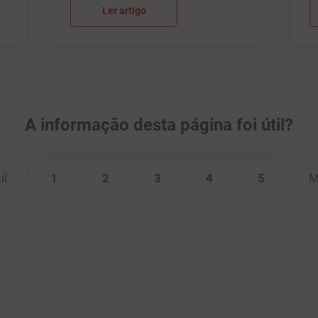
Ler artigo
A informação desta página foi útil?
il
1
2
3
4
5
M