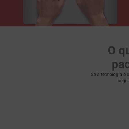
O qu
pac
Se a tecnologia é 
segur