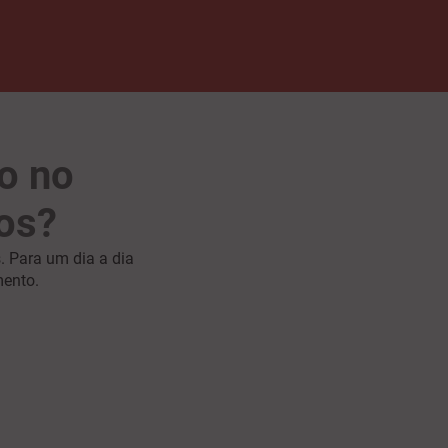
ão no
os?
. Para um dia a dia
mento.