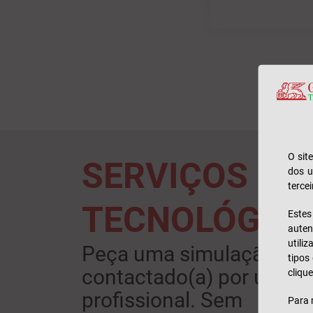
O sit
SERVIÇOS
dos u
tercei
TECNOLÓGIC
Este
auten
utili
Peça uma simulação e s
tipos
contactado(a) por um
clique
profissional. Sem
Para 