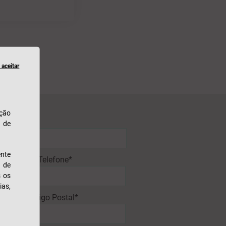
aceitar
ação
u de
nte
N.º Telefone*
s de
s os
ias,
Código Postal*