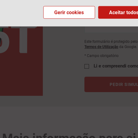
Observações
Gerir cookies
Aceitar todo
Este formulário é protegido pe
Termos de Utilização
da Google.
* Campo obrigatório
Li e compreendi com
PEDIR SIMU