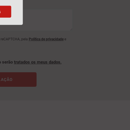
s
lo reCAPTCHA, pela
Política de privacidade
e
o serão
tratados os meus dados.
LAÇÃO