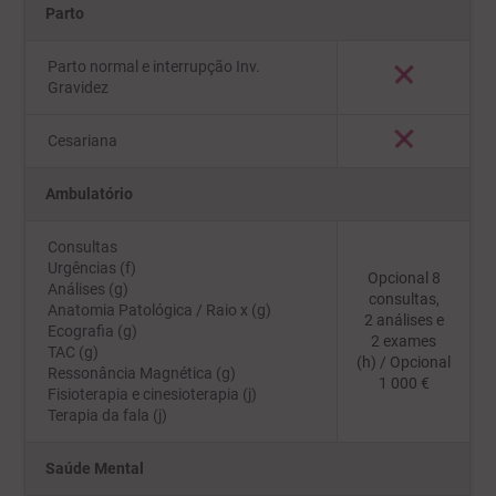
Parto
Parto normal e interrupção Inv.
Gravidez
Cesariana
Ambulatório
Consultas
Urgências (f)
Opcional 8
Análises (g)
consultas,
Anatomia Patológica / Raio x (g)
2 análises e
Ecografia (g)
2 exames
TAC (g)
(h) / Opcional
Ressonância Magnética (g)
1 000 €
Fisioterapia e cinesioterapia (j)
Terapia da fala (j)
Saúde Mental