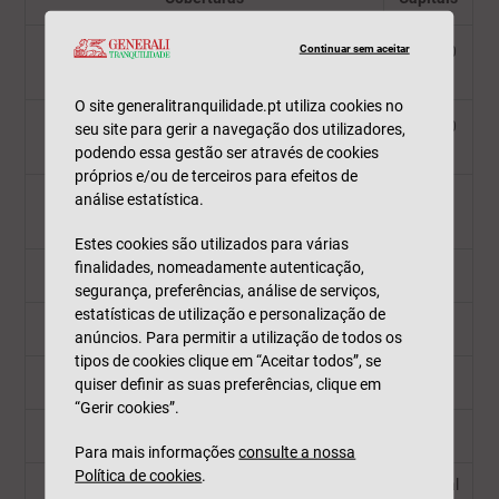
Continuar sem aceitar
Hospitalização
(a) (internamentos, cirurgias,
150 000
oncologia)
€
O site generalitranquilidade.pt utiliza cookies no
Hospitalização e tratamentos oncológicos
150 000
seu site para gerir a navegação dos utilizadores,
Champalimaud
(l)
€
podendo essa gestão ser através de cookies
próprios e/ou de terceiros para efeitos de
análise estatística.
Programa de prevenção oncológica Onco-
risco
Estes cookies são utilizados para várias
finalidades, nomeadamente autenticação,
Assistência oncológica
segurança, preferências, análise de serviços,
estatísticas de utilização e personalização de
2ª opinião médica
anúncios. Para permitir a utilização de todos os
tipos de cookies clique em “Aceitar todos”, se
Cobertura internacional
(d)
quiser definir as suas preferências, clique em
“Gerir cookies”.
Reembolso de despesas em Espanha
(k)
Para mais informações
consulte a nossa
Política de cookies
.
Opcional