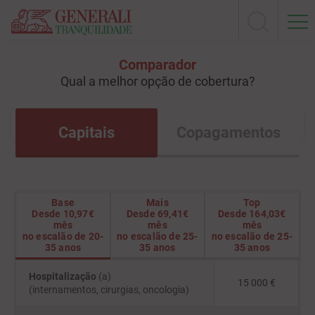
Comparador
Qual a melhor opção de cobertura?
Capitais
Copagamentos
Base
Mais
Top
Desde 10,97€
Desde 69,41€
Desde 164,03€
mês
mês
mês
no escalão de 20-
no escalão de 25-
no escalão de 25-
35 anos
35 anos
35 anos
Hospitalização
(a)
15 000 €
(internamentos, cirurgias, oncologia)