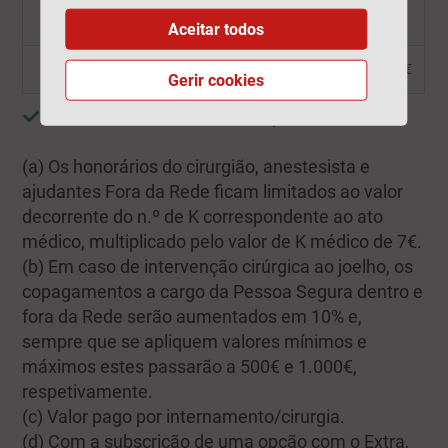
Doenças graves
(e)
1 000
000 €
Aceitar todos
Franquia
10 000 €
Gerir cookies
Cobertura incluída
Não aplicável
(a) Os honorários do cirurgião, anestesista e
ajudantes Fora da Rede ficam limitados ao valor
decorrente do n.º de K correspondente ao ato
médico, multiplicado pelo valor de K médico de 7€.
(b) Em caso de intervenção cirúrgica ao joelho, os
copagamentos a cargo da Pessoa Segura dentro e
fora da Rede serão aumentados em 10% e,
sempre que se apliquem valores mínimos e
máximos estes passarão a 500€ e 1.000€,
respetivamente.
(c) Valor pago por internamento/cirurgia.
(d) Com a subscrição de uma opção com o Extra,