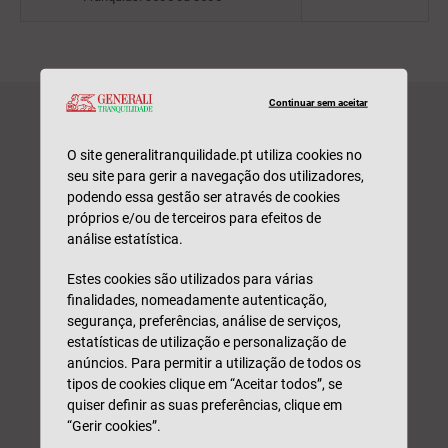
Continuar sem aceitar
AUTO
O site generalitranquilidade.pt utiliza cookies no
Peça uma simulação e seja
seu site para gerir a navegação dos utilizadores,
contactado(a) por um
podendo essa gestão ser através de cookies
próprios e/ou de terceiros para efeitos de
profissional. Sem
análise estatística.
compromisso.
Estes cookies são utilizados para várias
finalidades, nomeadamente autenticação,
segurança, preferências, análise de serviços,
estatísticas de utilização e personalização de
anúncios. Para permitir a utilização de todos os
tipos de cookies clique em “Aceitar todos”, se
quiser definir as suas preferências, clique em
“Gerir cookies”.