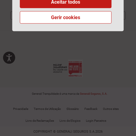
Aceitar todos
Gerir cookies
Generali Tranquilidade é uma marca da
Generali Seguros, S.A.
Privacidade
Termos de Utilização
Glossário
Feedback
Outros sites
Livro de Reclamações
Livro de Elogios
Login Parceiros
COPYRIGHT © GENERALI SEGUROS S.A.2026