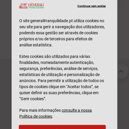
Continuar sem aceitar
O site generalitranquilidade.pt utiliza cookies no
seu site para gerir a navegação dos utilizadores,
podendo essa gestão ser através de cookies
próprios e/ou de terceiros para efeitos de
análise estatística.
Estes cookies são utilizados para várias
finalidades, nomeadamente autenticação,
segurança, preferências, análise de serviços,
Seguros Particulares
Seguros Empresas
estatísticas de utilização e personalização de
Automóvel
Acidentes de Trabalho
anúncios. Para permitir a utilização de todos os
Habitação
Automóvel
tipos de cookies clique em “Aceitar todos”, se
Saúde
Saúde
quiser definir as suas preferências, clique em
Vida
Responsabilidade Civil
“Gerir cookies”.
211 520 310
Sinistros
Para mais informações
consulte a nossa
Participar Sinistro
Dias úteis | 09h às 19h
Política de cookies
.
Consultar Estado
Custo de chamada para a rede fixa nacional