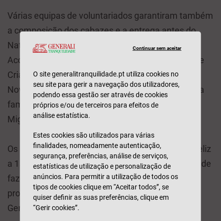
Várias equipas de voluntariados garantiram também
a composição dos cabazes e a entrega antes do
Natal, nos quatro Centros de Apoio Familiar e
Continuar sem aceitar
Aconselhamento Parental (CAFAP) das Aldeias de
Crianças SOS, em Oeiras, Rio Maior, Guarda e Vila
O site generalitranquilidade.pt utiliza cookies no
seu site para gerir a navegação dos utilizadores,
Nova de Gaia, e à Kairos, nos Açores, para oferta a
podendo essa gestão ser através de cookies
famílias da freguesia de Rabo de Peixe, em S.
próprios e/ou de terceiros para efeitos de
análise estatística.
Miguel.
Estes cookies são utilizados para várias
finalidades, nomeadamente autenticação,
Os nossos colaboradores deram um Natal mais feliz
segurança, preferências, análise de serviços,
a 158 famílias e receberam a alegria e satisfação de
estatísticas de utilização e personalização de
anúncios. Para permitir a utilização de todos os
fazer parte do The Human Safety Net, o principal
tipos de cookies clique em “Aceitar todos”, se
programa de responsabilidade social do Grupo
quiser definir as suas preferências, clique em
Generali, do qual a Tranquilidade faz parte. Este é
“Gerir cookies”.