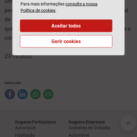
um movimento global de pessoas que ajudam
Para mais informações
consulte a nossa
pessoas, com a missão de desbloquear o potencial
Política de cookies
.
de quem vive em circunstâncias vulneráveis, para
Aceitar todos
que possa assim transformar a vida da sua família e
comunidade.
Gerir cookies
23-12-2022
PARTILHAR
Seguros Particulares
Seguros Empresas
Automóvel
Acidentes de Trabalho
Habitação
Automóvel