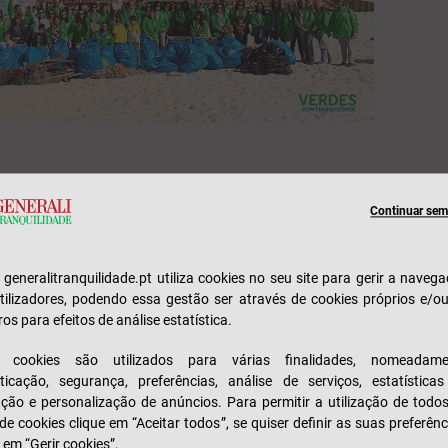
uilidade, em parceria com a Brigada do Mar, organizou 
Continuar sem 
 de praias na zona de Troia-Comporta no dia 20 de nove
ropósito de sensibilização e ação para o combate ao lixo
. Esta iniciativa de voluntariado ambiental reuniu cerca 
e generalitranquilidade.pt utiliza cookies no seu site para gerir a naveg
tilizadores, podendo essa gestão ser através de cookies próprios e/o
adores e familiares que numa manhã retiraram 300 kg de
ros para efeitos de análise estatística.
s cookies são utilizados para várias finalidades, nomeadame
ticação, segurança, preferências, análise de serviços, estatística
ntabilidade é um dos pilares da estratégia da Tranquilida
zação e personalização de anúncios. Para permitir a utilização de todo
 de cookies clique em “Aceitar todos”, se quiser definir as suas preferênc
abilidade ambiental e social faz parte desse propósito. 
 em “Gerir cookies”.