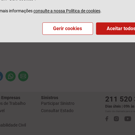
Tranquilidade celebra 150 anos e quer continuar a contrib
ro sustentável, junto dos seus colaboradores, clientes, p
mais informações
consulte a nossa Política de cookies
.
nidade.
Gerir cookies
Aceitar todo
2021
211 520
 Empresas
Sinistros
s de Trabalho
Participar Sinistro
Dias úteis | 09h à
el
Consultar Estado
Custo de chamada para a red
bilidade Civil