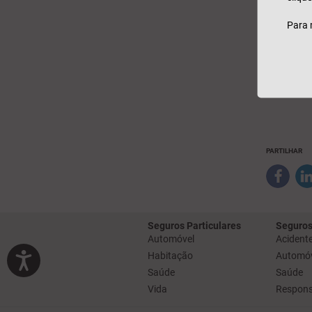
ano, a 
um futu
Para 
e comu
20-11-
PARTILHAR
Seguros Particulares
Seguros
Automóvel
Acidente
Habitação
Automóv
Saúde
Saúde
Vida
Responsa