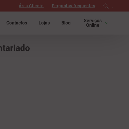
Área Cliente
Perguntas frequentes
search
Serviços
Contactos
Lojas
Blog
Online
ntariado