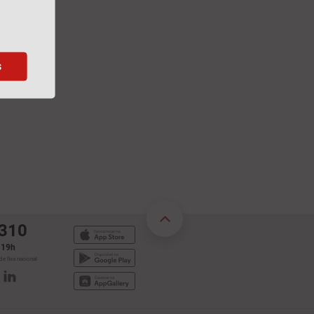
uir para
arceiros
s
 310
s 19h
e fixa nacional