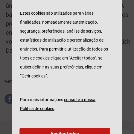
único no dia 22 de junho, no Casino Estoril. A
Estes cookies são utilizados para várias
banda é o resultado de uma fusão de músicos
finalidades, nomeadamente autenticação,
profissionais de grande qualidade, com a
segurança, preferências, análise de serviços,
enorme particularidade de possuir um
estatísticas de utilização e personalização de
vocalista cuja voz combina a elegância de Rick
anúncios. Para permitir a utilização de todos os
Davies com o timbre de Roger Hodgson.
tipos de cookies clique em “Aceitar todos”, se
quiser definir as suas preferências, clique em
“Gerir cookies”.
PARTILHAR
Para mais informações
consulte a nossa
Política de cookies
.
Aceitar todos