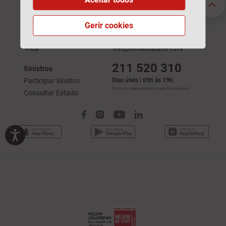
Seguros Particulares
Seguros Empresas
Automóvel
Acidentes de Trabalho
Habitação
Automóvel
Gerir cookies
Saúde
Saúde
Vida
Responsabilidade Civil
211 520 310
Sinistros
Participar Sinistro
Dias úteis | 09h às 19h
Custo de chamada para a rede fixa nacional
Consultar Estado