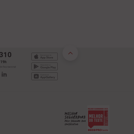
 310
s 19h
e fixa nacional