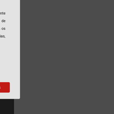
nte
 canais
s de
s os
ias,
s