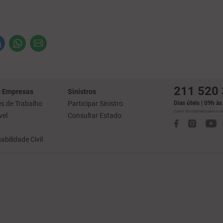
211 520
 Empresas
Sinistros
s de Trabalho
Participar Sinistro
Dias úteis | 09h à
Custo de chamada para a red
el
Consultar Estado
bilidade Civil