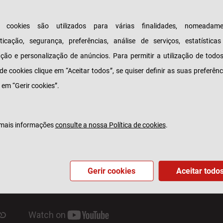
s jogadoras merecem ser contadas.
s cookies são utilizados para várias finalidades, nomeadame
anhe a série e veja os episódios divulgados nos
ticação, segurança, preferências, análise de serviços, estatística
is da Generali Tranquilidade.
zação e personalização de anúncios. Para permitir a utilização de todo
 de cookies clique em “Aceitar todos”, se quiser definir as suas preferênc
 em “Gerir cookies”.
mais informações
consulte a nossa Política de cookies
.
Gerir cookies
Aceitar todo