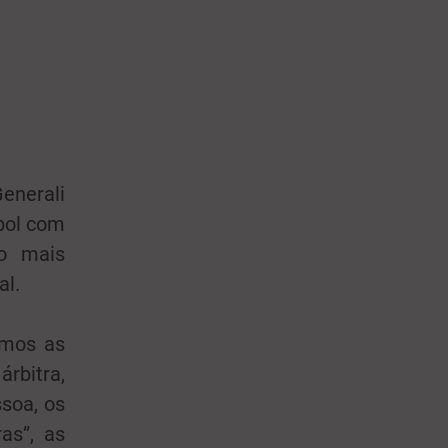
Generali
bol com
do mais
al.
amos as
árbitra,
ssoa, os
as”, as