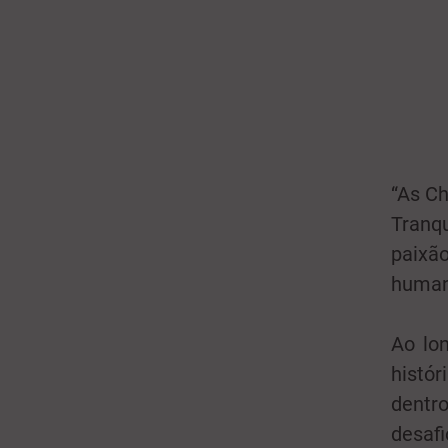
“As Ch
Tranqu
paixã
humano
Ao lo
histór
dentro
desaf