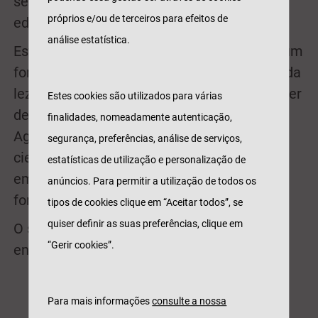
seguros para a proteção das pessoas, dos
próprios e/ou de terceiros para efeitos de
edifícios e bens e da atividade.
análise estatística.
Esta é a maior feira agrícola nacional com um
formato dinâmico e interativo nos campos da
lezíria do Tejo. Para além de valorizar o saber
Estes cookies são utilizados para várias
de experiência feito de agricultores, a
finalidades, nomeadamente autenticação,
Agroglobal exibe os meios tecnológicos e
segurança, preferências, análise de serviços,
científicos que um enorme conjunto de
estatísticas de utilização e personalização de
empresas coloca à disposição do setor de
anúncios. Para permitir a utilização de todos os
forma sempre renovada.
tipos de cookies clique em “Aceitar todos”, se
quiser definir as suas preferências, clique em
O stand da Tranquilidade pode ser visitado
“Gerir cookies”.
entre as 9h30 e as 18h e a entrada é livre.
Para mais informações
consulte a nossa