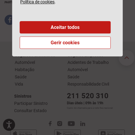
Política de cookies
.
PARTILHAR
Aceitar todos
Gerir cookies
Seguros Particulares
Seguros Empresas
Automóvel
Acidentes de Trabalho
Habitação
Automóvel
Saúde
Saúde
Vida
Responsabilidade Civil
211 520 310
Sinistros
Participar Sinistro
Dias úteis | 09h às 19h
Custo de chamada para a rede fixa nacional
Consultar Estado