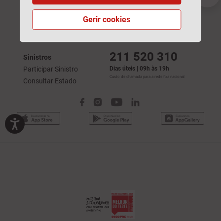
Automóvel
Acidentes de Trabalho
Habitação
Automóvel
Gerir cookies
Saúde
Saúde
Vida
Responsabilidade Civil
211 520 310
Sinistros
Participar Sinistro
Dias úteis | 09h às 19h
Custo de chamada para a rede fixa nacional
Consultar Estado