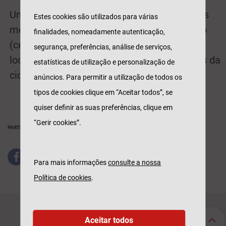
Um festival que mais uma vez que reuniu os
Estes cookies são utilizados para várias
melhores fadistas e que permitiu ao público
finalidades, nomeadamente autenticação,
(cerca de 10.500) desfrutar de alguns dos
segurança, preferências, análise de serviços,
locais mais importantes, típicos e históricos da
estatísticas de utilização e personalização de
cidade.
anúncios. Para permitir a utilização de todos os
tipos de cookies clique em “Aceitar todos”, se
quiser definir as suas preferências, clique em
“Gerir cookies”.
PARTILHAR
Para mais informações
consulte a nossa
Política de cookies
.
Seguros Particulares
Seguros Empresas
Aceitar todos