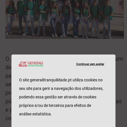
O Santa Casa Alfama regressou às ruas de um
Continuar sem aceitar
dos bairros mais míticos de Lisboa, Alfama,
para uma nova edição nos dias 29 e 30 de
O site generalitranquilidade.pt utiliza cookies no
setembro e com um excelente cartaz. Os
seu site para gerir a navegação dos utilizadores,
promotores da Tranquilidade ajudaram o
podendo essa gestão ser através de cookies
público a movimentar-se entre as várias salas
próprios e/ou de terceiros para efeitos de
e palcos (10 no total) das ruas de Lisboa e
análise estatística.
com a distribuição dos nossos cup holders.