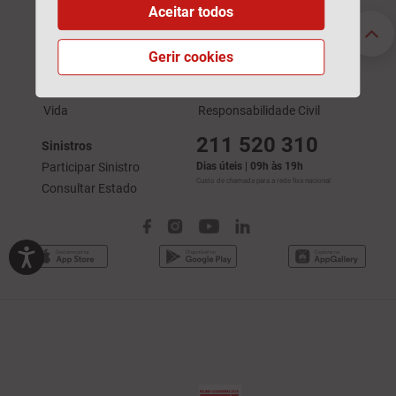
Aceitar todos
Seguros Particulares
Seguros Empresas
Automóvel
Acidentes de Trabalho
Gerir cookies
Habitação
Automóvel
Saúde
Saúde
Vida
Responsabilidade Civil
211 520 310
Sinistros
Participar Sinistro
Dias úteis | 09h às 19h
Custo de chamada para a rede fixa nacional
Consultar Estado