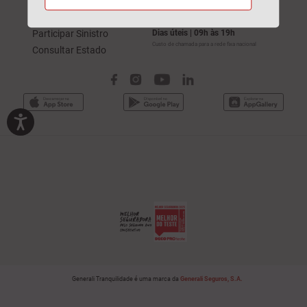
211 520 310
Sinistros
Participar Sinistro
Dias úteis | 09h às 19h
Custo de chamada para a rede fixa nacional
Consultar Estado
Generali Tranquilidade é uma marca da
Generali Seguros, S.A.