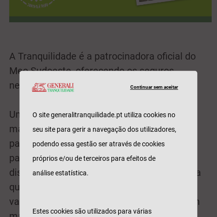
A Tranquilidade é a patrocinadora oficial do
Meo Sudoeste, oferecendo os seguros
necessários ao evento.
Continuar sem aceitar
Um festival transforma-se numa memória
O site generalitranquilidade.pt utiliza cookies no
marcante para todos e cada um dos
seu site para gerir a navegação dos utilizadores,
participantes e a Tranquilidade quer fazer
podendo essa gestão ser através de cookies
parte dessa memória. Para isso são
próprios e/ou de terceiros para efeitos de
disponibilizados cacifos e carregadores para
análise estatística.
que cada festivaleiro guarde o que mais
valoriza e desfrute dos concertos ainda com
Estes cookies são utilizados para várias
mais tranquilidade.