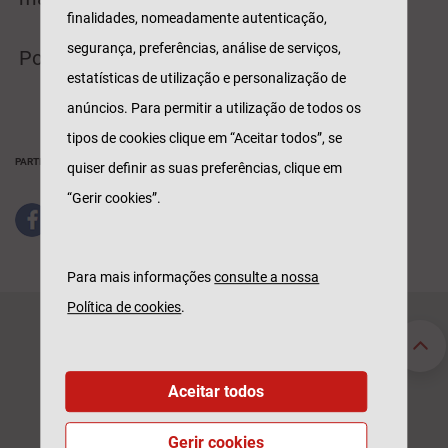
finalidades, nomeadamente autenticação,
segurança, preferências, análise de serviços,
Porque connosco é tranquilo!
estatísticas de utilização e personalização de
anúncios. Para permitir a utilização de todos os
tipos de cookies clique em “Aceitar todos”, se
PARTILHAR
quiser definir as suas preferências, clique em
“Gerir cookies”.
Para mais informações
consulte a nossa
Política de cookies
.
Seguros Particulares
Seguros Empresas
Automóvel
Acidentes de Trabalho
Habitação
Automóvel
Aceitar todos
Saúde
Saúde
Vida
Responsabilidade Civil
Gerir cookies