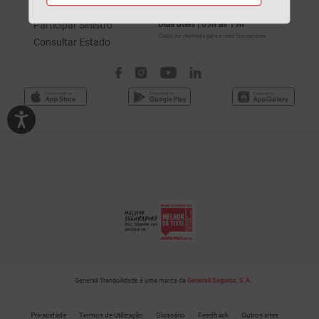
211 520 310
Sinistros
Participar Sinistro
Dias úteis | 09h às 19h
Custo de chamada para a rede fixa nacional
Consultar Estado
Generali Tranquilidade é uma marca da
Generali Seguros, S.A.
Privacidade
Termos de Utilização
Glossário
Feedback
Outros sites