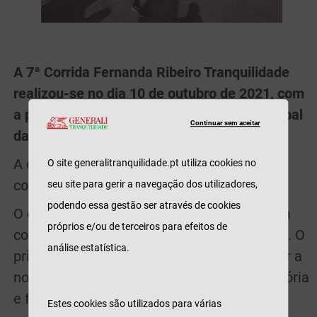
A 7ª Corrida Fernanda Ribeiro Tranquilidade
realizou-se no dia 10 de outubro de 2021, com
a partida e chegada junto à Câmara Municipal
Continuar sem aceitar
da Maia.
A corrida tinha duas opções de percurso:
O site generalitranquilidade.pt utiliza cookies no
corrida de 10 km ou caminhada de 4 km.
seu site para gerir a navegação dos utilizadores,
podendo essa gestão ser através de cookies
O evento foi organizado pela EventSport em
próprios e/ou de terceiros para efeitos de
conjunto com a Academia Fernanda Ribeiro. O
análise estatística.
principal objetivo da corrida foi homenagear a
nossa atleta Fernanda Ribeiro pela sua história
e feitos conquistados enquanto atleta
Estes cookies são utilizados para várias