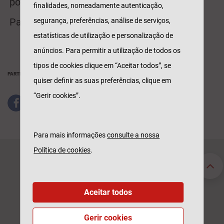
portuguesa.
finalidades, nomeadamente autenticação,
Para mais informações consulte
aqui
.
segurança, preferências, análise de serviços,
estatísticas de utilização e personalização de
anúncios. Para permitir a utilização de todos os
tipos de cookies clique em “Aceitar todos”, se
PARTILHAR
quiser definir as suas preferências, clique em
“Gerir cookies”.
Para mais informações
consulte a nossa
Política de cookies
.
Seguros Particulares
Seguros Empresas
Automóvel
Acidentes de Trabalho
Habitação
Automóvel
Aceitar todos
Saúde
Saúde
Vida
Responsabilidade Civil
Gerir cookies