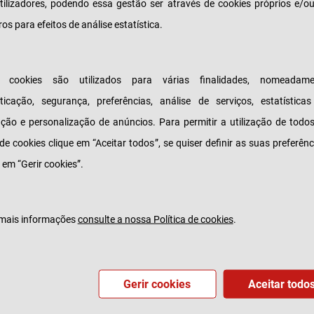
sabilidade de um grupo de estudantes do Institut
tilizadores, podendo essa gestão ser através de cookies próprios e/o
or Técnico, que teve como finalidade a construção
ros para efeitos de análise estatística.
mbarcação movida exclusivamente a energia solar
rcação participou pela primeira vez, em 2017, na
s cookies são utilizados para várias finalidades, nomeadame
acional "Mónaco Solar & Electric Boat Challenge", 
ticação, segurança, preferências, análise de serviços, estatística
stou importantes lugares nos diferentes desafios.
zação e personalização de anúncios. Para permitir a utilização de todo
s objetivos são mais ambiciosos e decorrem das
 de cookies clique em “Aceitar todos”, se quiser definir as suas preferênc
ias técnicas em que a equipa tem trabalhado
 em “Gerir cookies”.
ente. O Técnico Solar Boat participa novamente 
 do Mónaco, mas compete também num segundo 
anda. A Tranquilidade volta a oferecer todos os s
mais informações
consulte a nossa Política de cookies
.
ários às participações da equipa portuguesa.
relevo às áreas de Educação e Inovação na sua po
Gerir cookies
Aceitar todo
rocínios, a Tranquilidade apoia novamente este pr
único em toda a Península Ibérica e destaca-se po