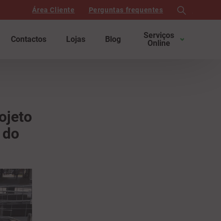
Área Cliente
Perguntas frequentes
search
Serviços
Contactos
Lojas
Blog
Online
ojeto
 do