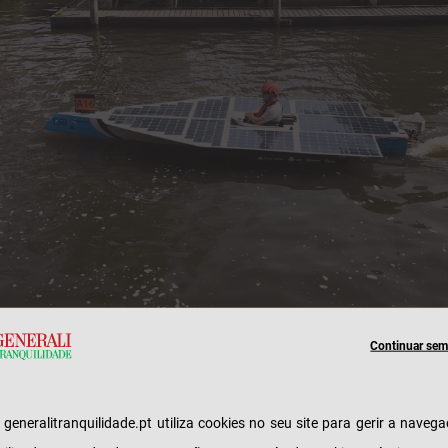
Continuar sem 
 áreas de Engenharia ao serviço da Inovação
ico Solar Boat é um projeto universitário, da
e generalitranquilidade.pt utiliza cookies no seu site para gerir a naveg