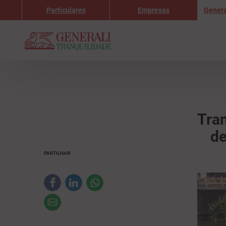
Particulares
Empresas
Genera
Tran
de
PARTILHAR