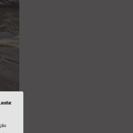
aceitar
ação