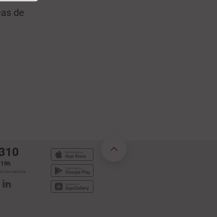
eas de
 310
s 19h
e fixa nacional