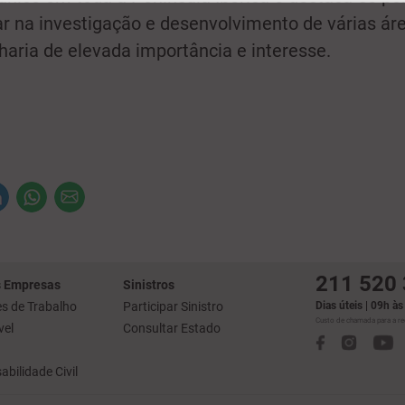
r na investigação e desenvolvimento de várias ár
aria de elevada importância e interesse.
211 520
 Empresas
Sinistros
s de Trabalho
Participar Sinistro
Dias úteis | 09h à
Custo de chamada para a red
el
Consultar Estado
bilidade Civil