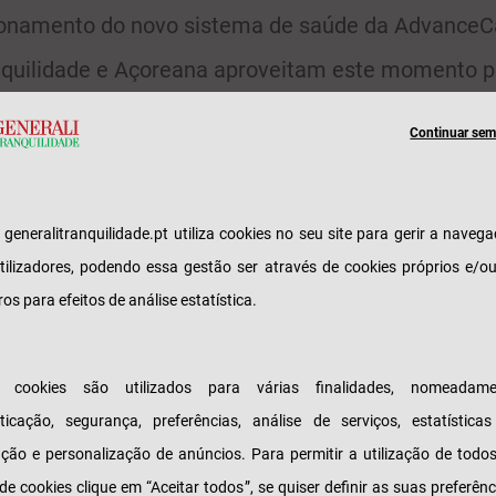
ionamento do novo sistema de saúde da AdvanceC
nquilidade e Açoreana aproveitam este momento p
r o AdvanceCare Saúde, um seguro assente neste 
m conjunto de novidades no mercado e com o prin
Continuar sem 
vo de facilitar a vida ao Cliente:
o de despesas online, que permite o reembolso em 72 horas e d
e generalitranquilidade.pt utiliza cookies no seu site para gerir a naveg
tilizadores, podendo essa gestão ser através de cookies próprios e/o
lador de despesas médicas indica o custo a cargo do cliente e 
ros para efeitos de análise estatística.
ticipação da seguradora;
de ibérica com mais de 20.000 locais de atendimento em Portu
0 em Espanha.
s cookies são utilizados para várias finalidades, nomeadame
ticação, segurança, preferências, análise de serviços, estatística
ês níveis de proteção, o AdvanceCare Saúde ofer
zação e personalização de anúncios. Para permitir a utilização de todo
a possibilidade de subscrição de uma proteção ext
 de cookies clique em “Aceitar todos”, se quiser definir as suas preferênc