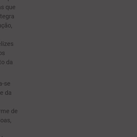
as que
ntegra
nção,
lizes
os
to da
a-se
 e da
irme de
oas,