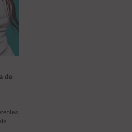
a de
erentes
 de