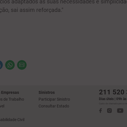
cios adaptados às suas necessidades e simplicid
ação, sai assim reforçada."
211 520
 Empresas
Sinistros
s de Trabalho
Participar Sinistro
Dias úteis | 09h à
Custo de chamada para a red
el
Consultar Estado
bilidade Civil