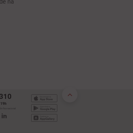
ade na
 310
s 19h
e fixa nacional