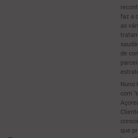
recon
faz a 
as vá
trata
saudáv
de con
parcei
estrat
Nuno C
com "e
Açorea
Clien
cresci
que p