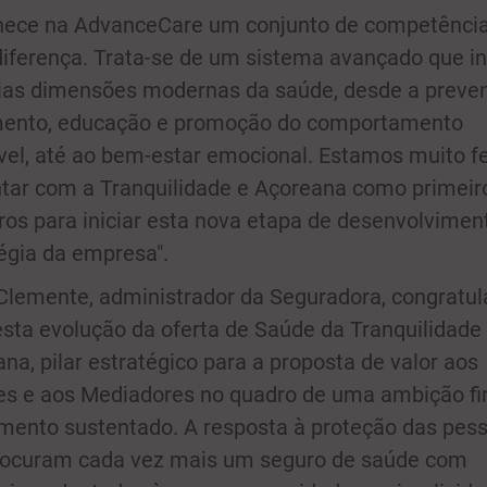
hece na AdvanceCare um conjunto de competênci
diferença. Trata-se de um sistema avançado que i
rias dimensões modernas da saúde, desde a preve
mento, educação e promoção do comportamento
el, até ao bem-estar emocional. Estamos muito fe
tar com a Tranquilidade e Açoreana como primeir
ros para iniciar esta nova etapa de desenvolvimen
égia da empresa".
lemente, administrador da Seguradora, congratul
sta evolução da oferta de Saúde da Tranquilidade
na, pilar estratégico para a proposta de valor aos
tes e aos Mediadores no quadro de uma ambição f
mento sustentado. A resposta à proteção das pess
rocuram cada vez mais um seguro de saúde com