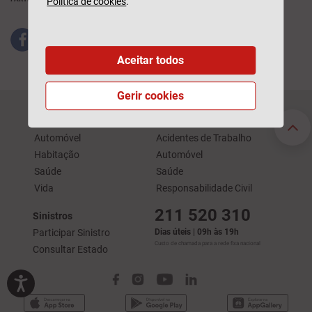
Política de cookies
.
Aceitar todos
Gerir cookies
Seguros Particulares
Seguros Empresas
Automóvel
Acidentes de Trabalho
Habitação
Automóvel
Saúde
Saúde
Vida
Responsabilidade Civil
211 520 310
Sinistros
Participar Sinistro
Dias úteis | 09h às 19h
Custo de chamada para a rede fixa nacional
Consultar Estado