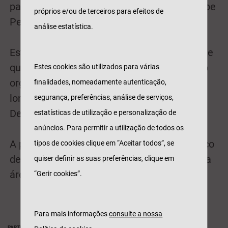
participarem no evento destaca-se Luís Filipe
próprios e/ou de terceiros para efeitos de
Pereira, Ex-ministro da saúde.
análise estatística.
Esta conferência é a segunda, de um ciclo de
quatro, que a Tranquilidade/Açoreana estão
Estes cookies são utilizados para várias
organizar, em parceria com o Expresso, ao
finalidades, nomeadamente autenticação,
longo de 2017 sobre "Seguros: Os Novos
segurança, preferências, análise de serviços,
Desafios".
estatísticas de utilização e personalização de
anúncios. Para permitir a utilização de todos os
A primeira conferência realizou-se em março
tipos de cookies clique em “Aceitar todos”, se
deste ano e debateu as novas tendências na
quiser definir as suas preferências, clique em
área seguradora.
“Gerir cookies”.
Para mais informações
consulte a nossa
PARTILHAR