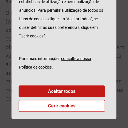
a estratégia de foco no serviço ao cliente.
estatísticas de utilização e personalização de
anúncios. Para permitir a utilização de todos os
O estudo de mercado Best Buy Award
tipos de cookies clique em “Aceitar todos”, se
(www.bestbuyaward.org) avalia as
quiser definir as suas preferências, clique em
experiências, opiniões e perceções dos
“Gerir cookies”.
consumidores em relação às empresas que
oferecem a melhor oferta ao melhor preço, em
vários setores. Sedeada em Zurique, na Suíça,
Para mais informações
consulte a nossa
a ICERTIAS é uma reconhecida organização
Política de cookies
.
internacional de pesquisa e certificação de
mercado que descobre, certifica e premeia as
melhores marcas em 40 países, orientando os
Aceitar todos
consumidores para a "Melhor Compra".
Gerir cookies