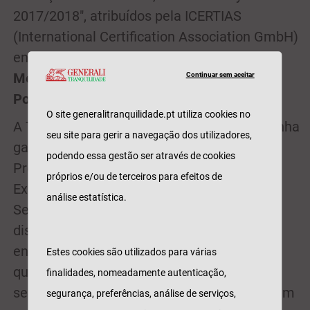
2017/2018", atribuídos pela ICERTIAS
(International Certification Association GmbH)
enquanto
"Marca de Seguros Nº1 para a
Melhor Relação Qualidade-Preço em
Continuar sem aceitar
Portugal"
.
O site generalitranquilidade.pt utiliza cookies no
A Tranquilidade junta este prémio, que já tinha
seu site para gerir a navegação dos utilizadores,
ganho na edição anterior, à ‘Escolha dos
podendo essa gestão ser através de cookies
Profissionais' (ConsumerChoice), ‘Marca de
próprios e/ou de terceiros para efeitos de
Excelência' (Superbrands) e ‘Melhor Grande
análise estatística.
Seguradora Não Vida' (Exame). Estas
distinções, atribuídas por consumidores e
entidades independentes, reconhecem a
Estes cookies são utilizados para várias
qualidade e competitividade dos produtos e
finalidades, nomeadamente autenticação,
serviços da marca Tranquilidade e confirmam
segurança, preferências, análise de serviços,