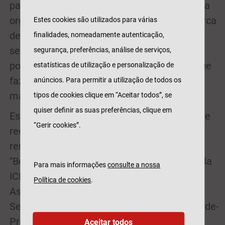
país. A Superbrands Portugal faz parte desta
organização internacional e anualmente cerca
Estes cookies são utilizados para várias
de 1300 marcas nacionais são avaliadas
finalidades, nomeadamente autenticação,
segundo a opinião dos consumidores
segurança, preferências, análise de serviços,
portugueses e do Conselho Superbrands, que
estatísticas de utilização e personalização de
faz uma apreciação dos horizontes das
anúncios. Para permitir a utilização de todos os
marcas no nosso país.
tipos de cookies clique em “Aceitar todos”, se
quiser definir as suas preferências, clique em
Este é o segundo prémio que a Tranquilidade
“Gerir cookies”.
recebe no espaço de um mês. Em abril
renovou a sua distinção internacional nos
"Best Buy Awards 2017/2018", atribuídos pela
Para mais informações
consulte a nossa
ICERTIAS (International Certification
Política de cookies
.
Association GmbH) enquanto "Marca de
Seguros Nº1 para a Melhor Relação Qualidade-
Preço em Portugal".
Aceitar todos