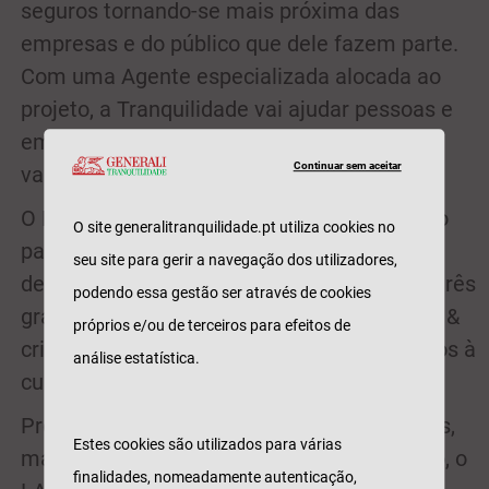
seguros tornando-se mais próxima das
empresas e do público que dele fazem parte.
Com uma Agente especializada alocada ao
projeto, a Tranquilidade vai ajudar pessoas e
empresas a proteger aquilo que mais
Continuar sem aceitar
valorizam.
O LACS é um espaço colaborativo orientado
O site generalitranquilidade.pt utiliza cookies no
para empreendedores ligados às artes, ao
seu site para gerir a navegação dos utilizadores,
design e às novas tecnologias assente em três
podendo essa gestão ser através de cookies
grandes pilares: comunidade, comunicação &
próprios e/ou de terceiros para efeitos de
criatividade e que integra espaços dedicados à
análise estatística.
cultura e ao lazer.
Projeto que promove a criação de empresas,
Estes cookies são utilizados para várias
mas também o consumo cultural e artístico, o
finalidades, nomeadamente autenticação,