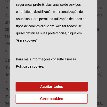
LACS contempla espaços de coworking,
segurança, preferências, análise de serviços,
estúdios privados, ateliês, galerias de arte, bar
estatísticas de utilização e personalização de
lounge, área de eventos e uma cobertura com
anúncios. Para permitir a utilização de todos os
uma inspiradora vista 360º de Lisboa. Com
tipos de cookies clique em “Aceitar todos”, se
capacidade para receber 500 pessoas, conta
quiser definir as suas preferências, clique em
também com a presença de empresas de
“Gerir cookies”.
referência como a Rock in Rio e a EDP
Inovação.
Dentro de um edifício histórico com 5.000
Para mais informações
consulte a nossa
metros quadrados sobre o Rio Tejo (no Porto
Política de cookies
.
de Lisboa, Cais da Rocha de Conde de Óbidos),
o LACS oferece de maneira informal e
Aceitar todos
confortável, experiências, espaços, serviços,
instalações, flexibilidade e oportunidades de
Gerir cookies
networking, dirigidos a criadores e inovadores.