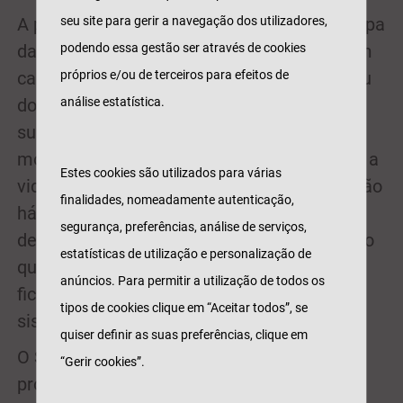
seu site para gerir a navegação dos utilizadores,
A proteção deve ser adequada em cada etapa
podendo essa gestão ser através de cookies
da vida e, por isso, com o Vida Mais Cool em
próprios e/ou de terceiros para efeitos de
caso de invalidez provocada por acidente ou
análise estatística.
doença grave, o valor a receber é 10 vezes
superior ao do capital seguro em caso de
morte. Um acidente ou doença pode mudar a
Estes cookies são utilizados para várias
vida a qualquer momento e muitas vezes não
finalidades, nomeadamente autenticação,
há capacidade financeira para fazer face às
segurança, preferências, análise de serviços,
despesas. É muito importante ter um seguro
estatísticas de utilização e personalização de
que possa assegurar apoio financeiro, não
anúncios. Para permitir a utilização de todos os
ficando dependente de terceiros ou de
tipos de cookies clique em “Aceitar todos”, se
sistemas de proteção social.
quiser definir as suas preferências, clique em
O Seguro Vida Mais Cool oferece também
“Gerir cookies”.
proteção na prática de diversas atividades